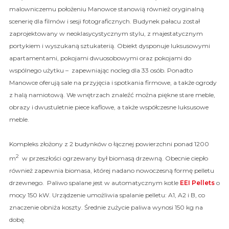
malowniczemu położeniu Manowce stanowią również oryginalną
scenerię dla filmów i sesji fotograficznych. Budynek pałacu został
zaprojektowany w neoklasycystycznym stylu, z majestatycznym
portykiem i wyszukaną sztukaterią. Obiekt dysponuje luksusowymi
apartamentami, pokojami dwuosobowymi oraz pokojami do
wspólnego użytku – zapewniając nocleg dla 33 osób. Ponadto
Manowce oferują sale na przyjęcia i spotkania firmowe, a także ogrody
z halą namiotową. We wnętrzach znaleźć można piękne stare meble,
obrazy i dwustuletnie piece kaflowe, a także współczesne luksusowe
meble.
Kompleks złożony z 2 budynków o łącznej powierzchni ponad 1200
2
m
w przeszłości ogrzewany był biomasą drzewną. Obecnie ciepło
również zapewnia biomasa, której nadano nowoczesną formę pelletu
drzewnego. Paliwo spalane jest w automatycznym kotle
EEI Pellets
o
mocy 150 kW. Urządzenie umożliwia spalanie pelletu: A1, A2 i B, co
znaczenie obniża koszty. Średnie zużycie paliwa wynosi 150 kg na
dobę.