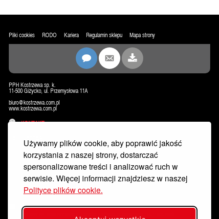
Pliki cookies
RODO
Kariera
Regulamin sklepu
Mapa strony
PPH Kostrzewa sp. k.
11-500 Giżycko, ul. Przemysłowa 11A
biuro@kostrzewa.com.pl
www.kostrzewa.com.pl
KONTAKT
NEWSLETTER
Używamy plików cookie, aby poprawić jakość
korzystania z naszej strony, dostarczać
spersonalizowane treści i analizować ruch w
serwisie. Więcej informacji znajdziesz w naszej
Polityce plików cookie.
Wyrażam zgodę na przetwarzanie moich danych osobowych w celu dostarczania mi newslettera, w tym informacji
handlowych przez PPH KOSTRZEWA sp.k. z siedzibą w Giżycku, ul. Przemysłowa 11A, 11-500, email: