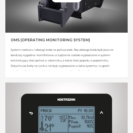
OMS (OPERATING MONITORING SYSTEM)
System nadzoru i obsługi kotła na paliwa stałe. Aby obsługa kotła była jeszcze
bardziej wygodna i komfortowa urządzenie zostało wyposażone w system
kontrolujący ilość paliwa w zbiorniku, a także ilość popiołu w popielniku.
Dotychczas kotły na rynku nie były wyposażane w takie systemy i w gestii
użytkownika było pamiętanie o zasypaniu zbiornika i wybraniu popiołu.
System skonstruowany przez KOSTRZEWA mierzy i informuje z dużym
wyprzedzeniem użytkownika o planowanych działaniach (czyli o zasypie
paliwa i oczyszczeniu popielnika). Informacje są wyświetlane w postaci monitu
na ekranie regulatora kotła i regulatora pokojowego . Rozwiązanie zastrzeżone
w Urzędzie patentowym RP.