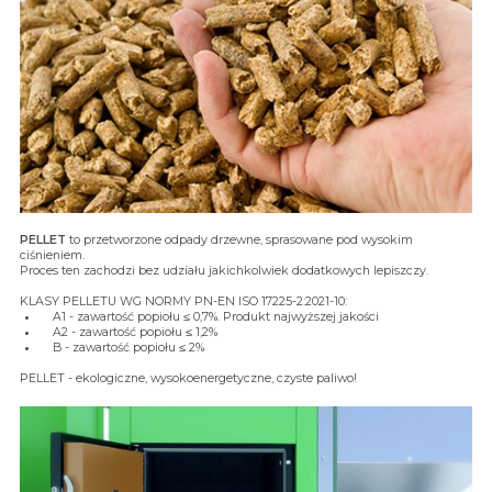
PELLET
to przetworzone odpady drzewne, sprasowane pod wysokim
ciśnieniem.
Proces ten zachodzi bez udziału jakichkolwiek dodatkowych lepiszczy.
KLASY PELLETU WG NORMY PN-EN ISO 17225-2:2021-10:
A1 - zawartość popiołu ≤ 0,7%. Produkt najwyższej jakości
A2 - zawartość popiołu ≤ 1,2%
B - zawartość popiołu ≤ 2%
PELLET - ekologiczne, wysokoenergetyczne, czyste paliwo!