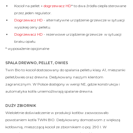
Kocioł na pellet +
dogrzewacz HD
* to dwa źródła ciepła sterowane
przez jeden regulator.
Dogrzewacz HD
- alternatywne urządzenie grzewcze w sytuacji
wysokiej ceny pelletu.
Dogrzewacz HD
- rezerwowe urządzenie grzewcze w sytuacji
braku opału.
* wyposażenie opcjonalne
SPALA DREWNO, PELLET, OWIES
Twin Bio to kocioł dostosowany do spalania pelletu klasy A1, mieszanki
pellet/owies oraz drewna. Dedykowany naszym klientom
zagranicznym. W Polsce dostępny w wersji NE, gdzie konstrukcja i
automatyka kotła uniemożliwiają spalanie drewna.
DUŻY ZBIORNIK
Wieloletnie doświadczenie w produkcji kotłów zaowocowało
powstaniem kotła TWIN BIO. Dedykowany domostwom z większą
kotłownią, mieszczącą kocioł ze zbiornikiem o poj. 290 l. W