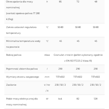
Okres spalania dla mocy
h
85
72
48
nominalnej
(wartość opałowa paliwa: 17 280
kJ/kg)
Zakres ustawień regulatora
°C
50-80
50-80
50-80
temperatury
Minimalna temperatura wody
°C
45
45
45
na powrocie
Rodzaj paliwa
Klasa
Granulat z trocin (pellet wykonany zgodnie
z EN ISO 17225-2 klasa A1)
Pojemność zbiornika paliwa
l
290
290
290
Wymiary otworu zasypowego
mm
737x602
737x602
737x602
Zasilanie
V / Hz
230 / 50 / 2
230 / 50 / 2
230 / 50 / 2
/ A
Pobór mocy elektrycznej dla
W
b.d.
82
128
mocy nominalnej