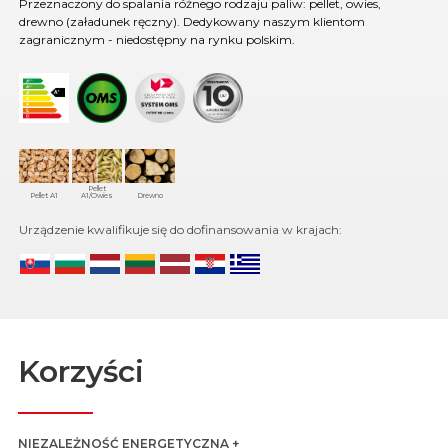
Przeznaczony do spalania różnego rodzaju paliw: pellet, owies,
drewno (załadunek ręczny). Dedykowany naszym klientom
zagranicznym - niedostępny na rynku polskim.
Pellet
Pellet A1
A1/Owies
Drewno
Urządzenie kwalifikuje się do dofinansowania w krajach:
Korzyści
NIEZALEŻNOŚĆ ENERGETYCZNA +