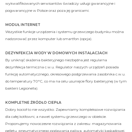
wykwalifikowanych serwisantów świadczy usługi gwarancyjne i
pogwarancyjne w Polsce oraz poza jej granicami.
MODUŁ INTERNET
Wszystkie funkcje urządzenia i systemu grzewczego budynku można
nadzorować przez komputer lub smartfon (opcja).
DEZYNFEKCJA WODY W DOMOWYCH INSTALACJACH
By uniknąć skażenia bakteryjnego niezbędna jest regularna
dezynfekcja termiczna c.w.u. Regulator naszych urządzeń posiada
funkcję automatycznego, okresowego podgrzewania zasobnika c.w.u.
do temperatury 70°C, co ma na celu usunięcie flory bakteryjnej (w tym
bakterii Legionella).
KOMPLETNE ŹRÓDŁO CIEPŁA
Dobry kocioł to nie wszystko. Zapewniamy kompleksowe rozwiązania
dla całej kotłowni, a nawet systemu grzewczego w obiekcie.
Proponujemy nowoczesne rozwiązania z zakresu: magazynowania
pelletu, pneumatycznego podawania paliwa, automatyki kaskadowej,