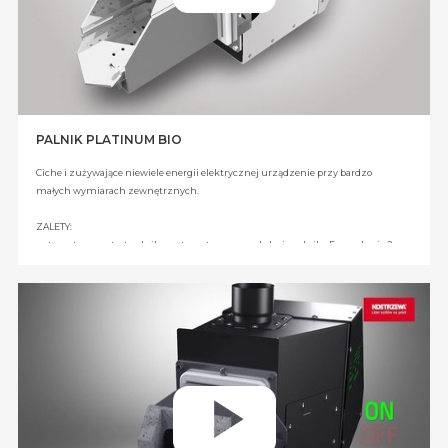
PALNIK PLATINUM BIO
Ciche i zużywające niewiele energii elektrycznej urządzenie przy bardzo
małych wymiarach zewnętrznych.
ZALETY:
automatyczny start palnika, automatyczna modulacja palnika Fuzzy Logic 2.
generacji, kontrola płomienia za pomocą fotokomórki, niska bezwładność
cieplną podczas startu i zatrzymania, niski pobór energii elektrycznej, kontrola
temperatury pracy palnika – zapewnia bezpieczeństwo na najwyższym
poziomie, 3 fazy rozpalania paliwa eliminują wybuchy gazów podczas
rozpalania, funkcja AUTOSTART po zaniku napięcia – zapamiętywanie
ostatnich ustawień, rozdział powietrza na pierwotne i wtórne – obniżyło emisję
CO do poziomu emisji z palników gazowych i olejowych, funkcja
autoczyszczenia , automatycznie usuwa osad z rusztu palnika – funkcja nie
występuję w palnikach zsypowych grawitacyjnych, wkład ceramiczny -
zmniejsza emisyjności i zwiększa sprawność.