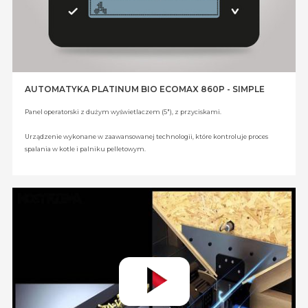
AUTOMATYKA PLATINUM BIO ECOMAX 860P - SIMPLE
Panel operatorski z dużym wyświetlaczem (5"), z przyciskami.
Urządzenie wykonane w zaawansowanej technologii, które kontroluje proces
spalania w kotle i palniku pelletowym.
AUTOMATYKA STERUJE:
podajnikiem paliwa ze zbiornika, podajnikiem palnika, wentylatorem
ciśnieniowym, zapalarką, pompą c.o., pompą c.w.u., czujnikiem poziomu
paliwa, pompą kotłową/bufora, mieszaczem obwodu grzewczego - moduł B
(opcja), pompą cyrkulacyjną - moduł B (opcja), buforem - moduł B (opcja),
dodatkowymi dwoma zaworami mieszającymi - moduł B (opcja),
dodatkowymi dwoma zaworami mieszającymi - moduł C (opcja).
WYPOSAŻENIE OPCJONALNE:
czujnik temperatury zewnętrznej, czujnik c.o., czujnik c.w.u., kolorowy panel
pokojowy ecoSTER TOUCH z funkcją zdalnego sterowania kotła, termostat