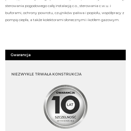
sterowania pogodowego całą instalacją c.o., sterowania c.w.u. i
buforami, ochrony powrotu, czujników paliwa i popiołu, współpracy z
pompą ciepła, a także kolektorami słonecznymi i kotłem gazowym.
Gwarancja
NIEZWYKLE TRWAŁA KONSTRUKCJA