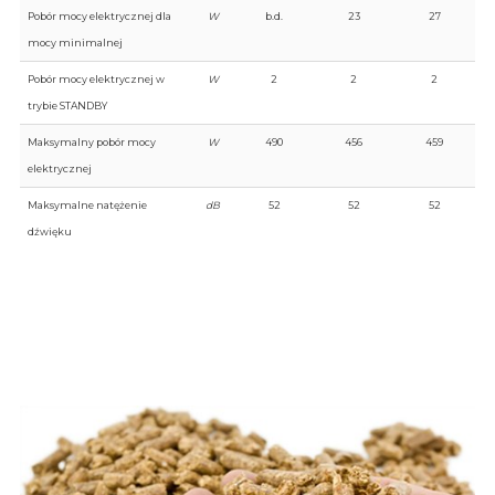
Pobór mocy elektrycznej dla
W
b.d.
23
27
mocy minimalnej
Pobór mocy elektrycznej w
W
2
2
2
trybie STANDBY
Maksymalny pobór mocy
W
490
456
459
elektrycznej
Maksymalne natężenie
dB
52
52
52
dźwięku