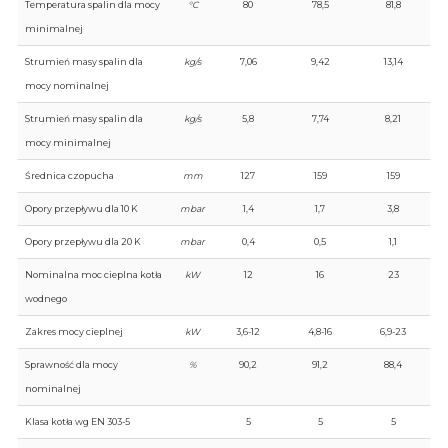
Temperatura spalin dla mocy
°C
80
78,5
81,8
minimalnej
Strumień masy spalin dla
kg/s
7,06
9,42
13,14
mocy nominalnej
Strumień masy spalin dla
kg/s
5,8
7,74
8,21
mocy minimalnej
Średnica czopucha
mm
127
159
159
Opory przepływu dla 10 K
mbar
1,4
1,7
3,8
Opory przepływu dla 20 K
mbar
0,4
0,5
1,1
Nominalna moc cieplna kotła
kW
12
16
23
wodnego
Zakres mocy cieplnej
kW
3,6-12
4,8-16
6,9-23
Sprawność dla mocy
%
90,2
91,2
88,4
nominalnej
Klasa kotła wg EN 303-5
5
5
5