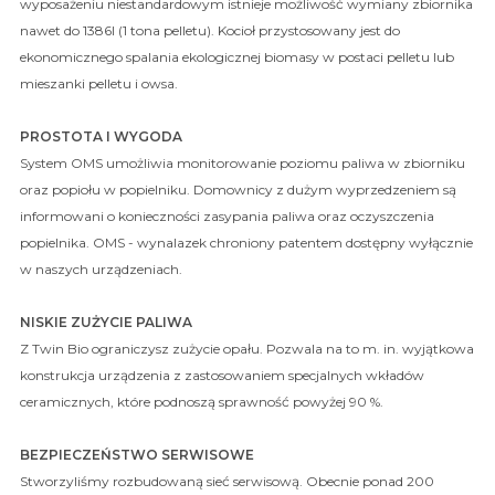
wyposażeniu niestandardowym istnieje możliwość wymiany zbiornika
nawet do 1386l (1 tona pelletu). Kocioł przystosowany jest do
ekonomicznego spalania ekologicznej biomasy w postaci pelletu lub
mieszanki pelletu i owsa.
PROSTOTA I WYGODA
System OMS umożliwia monitorowanie poziomu paliwa w zbiorniku
oraz popiołu w popielniku. Domownicy z dużym wyprzedzeniem są
informowani o konieczności zasypania paliwa oraz oczyszczenia
popielnika. OMS - wynalazek chroniony patentem dostępny wyłącznie
w naszych urządzeniach.
NISKIE ZUŻYCIE PALIWA
Z Twin Bio ograniczysz zużycie opału. Pozwala na to m. in. wyjątkowa
konstrukcja urządzenia z zastosowaniem specjalnych wkładów
ceramicznych, które podnoszą sprawność powyżej 90 %.
BEZPIECZEŃSTWO SERWISOWE
Stworzyliśmy rozbudowaną sieć serwisową. Obecnie ponad 200