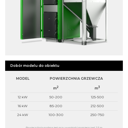
Dobór modelu do obiektu
MODEL
POWIERZCHNIA GRZEWCZA
2
3
m
m
12 kW
50-200
125-500
16 kW
85-200
212-500
24 kW
100-300
250-750
Powierzchnia podana jest przy wysokości pomieszczeń 2,5 m.