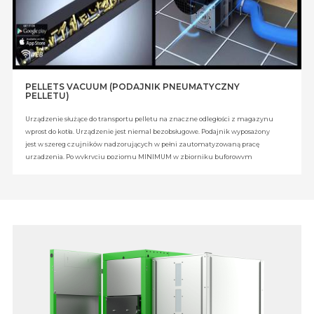
pokojowy programowalny tygodniowy bezprzewodowy, termostat pokojowy
programowalny tygodniowy przewodowy, czujnik temperatury z regulacją,
dodatkowy moduł rozszerzeniowy (B,C), moduł internetowy EcoNET.
PELLETS VACUUM (PODAJNIK PNEUMATYCZNY
PELLETU)
Urządzenie służące do transportu pelletu na znaczne odległości z magazynu
wprost do kotła. Urządzenie jest niemal bezobsługowe. Podajnik wyposażony
jest w szereg czujników nadzorujących w pełni zautomatyzowaną pracę
urządzenia. Po wykryciu poziomu MINIMUM w zbiorniku buforowym
urządzenie napełnia go do poziomu MAXIMUM niezależnie od aktualnego
czasu. Istnieje również możliwość czasowego zaprogramowania działania
podajnika tzn. zbiornik buforowy zostanie napełniony do poziomu MAXIMUM
w dniu tygodnia i o godzinie ustawionej przez użytkownika.