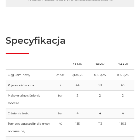
Specyfikacja
12 kW
16 kW
24 kW
Ciąg kominowy
mbar
0,10-0,25
0,15-0,25
0,15-0,25
Pojemność wodna
l
44
58
65
Maksymalne ciśnienie
bar
2
2
2
robocze
Ciśnienie testu
bar
4
4
4
Temperatura spalin dla mocy
°C
135
113
136,2
nominalnej