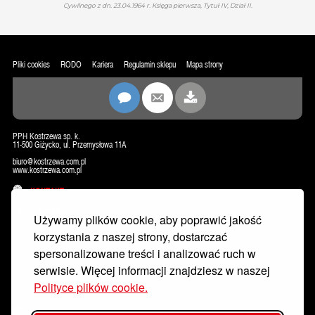
Cywilnego z dn. 23.04.1964 r. Księga pierwsza, Tytuł IV, Dział II.
Pliki cookies
RODO
Kariera
Regulamin sklepu
Mapa strony
PPH Kostrzewa sp. k.
11-500 Giżycko, ul. Przemysłowa 11A
biuro@kostrzewa.com.pl
www.kostrzewa.com.pl
KONTAKT
NEWSLETTER
Używamy plików cookie, aby poprawić jakość
korzystania z naszej strony, dostarczać
spersonalizowane treści i analizować ruch w
serwisie. Więcej informacji znajdziesz w naszej
Polityce plików cookie.
Wyrażam zgodę na przetwarzanie moich danych osobowych w celu dostarczania mi newslettera, w tym informacji