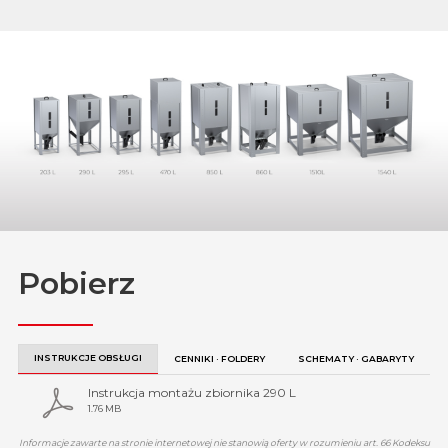
Pobierz
INSTRUKCJE OBSŁUGI
CENNIKI · FOLDERY
SCHEMATY · GABARYTY
Instrukcja montażu zbiornika 290 L
1.76 MB
Informacje zawarte na stronie internetowej nie stanowią oferty w rozumieniu art. 66 Kodeksu