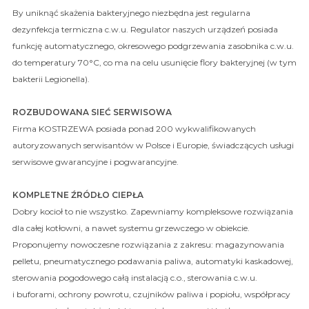
By uniknąć skażenia bakteryjnego niezbędna jest regularna
dezynfekcja termiczna c.w.u. Regulator naszych urządzeń posiada
funkcję automatycznego, okresowego podgrzewania zasobnika c.w.u.
do temperatury 70°C, co ma na celu usunięcie flory bakteryjnej (w tym
bakterii Legionella).
ROZBUDOWANA SIEĆ SERWISOWA
Firma KOSTRZEWA posiada ponad 200 wykwalifikowanych
autoryzowanych serwisantów w Polsce i Europie, świadczących usługi
serwisowe gwarancyjne i pogwarancyjne.
KOMPLETNE ŹRÓDŁO CIEPŁA
Dobry kocioł to nie wszystko. Zapewniamy kompleksowe rozwiązania
dla całej kotłowni, a nawet systemu grzewczego w obiekcie.
Proponujemy nowoczesne rozwiązania z zakresu: magazynowania
pelletu, pneumatycznego podawania paliwa, automatyki kaskadowej,
sterowania pogodowego całą instalacją c.o., sterowania c.w.u.
i buforami, ochrony powrotu, czujników paliwa i popiołu, współpracy