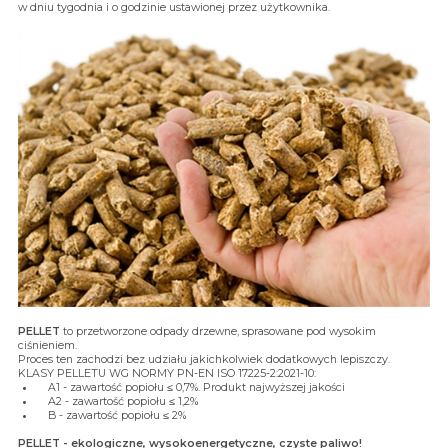
w dniu tygodnia i o godzinie ustawionej przez użytkownika.
PELLET
to przetworzone odpady drzewne, sprasowane pod wysokim
ciśnieniem.
Proces ten zachodzi bez udziału jakichkolwiek dodatkowych lepiszczy.
KLASY PELLETU WG NORMY PN-EN ISO 17225-2:2021-10:
A1 - zawartość popiołu ≤ 0,7%. Produkt najwyższej jakości
A2 - zawartość popiołu ≤ 1,2%
B - zawartość popiołu ≤ 2%
PELLET - ekologiczne, wysokoenergetyczne, czyste paliwo!