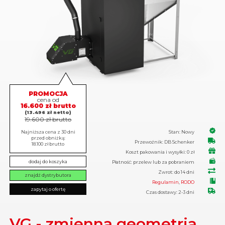
PROMOCJA
cena od
16.600 zł brutto
(13.496 zł netto)
19.600 zł brutto
Stan: Nowy
Najniższa cena z 30 dni
przed obniżką:
Przewoźnik: DB Schenker
18.100 zł brutto
Koszt pakowania i wysyłki: 0 zł
dodaj do koszyka
Płatność: przelew lub za pobraniem
Zwrot: do 14 dni
znajdź dystrybutora
Regulamin
,
RODO
zapytaj o ofertę
Czas dostawy: 2-3 dni
VG - zmienna geometria