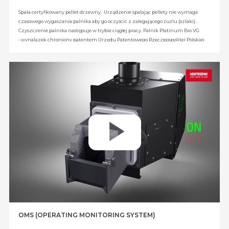
Spala certyfikowany pellet drzewny. Urządzenie spalając pellety nie wymaga
czasowego wygaszania palnika aby go oczyścić z zalegającego żużlu (szlaki) .
Czyszczenie palnika następuje w trybie ciągłej pracy. Palnik Platinum Bio VG
- wynalazek chroniony patentem Urzędu Patentowego Rzeczpospolitej Polskiej
nr 228615.
OMS (OPERATING MONITORING SYSTEM)