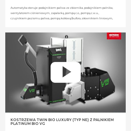
Automatyka steruje: podajnikiem paliwa ze zbiornika, podajnikiem palnika,
wentylatorem ciśnieniowym, zapalarką, pompą c.o., pompą c.w.u.,
czujnikiem poziomu paliwa, pompą kotłową/bufora, siłownikiem liniowym,
zaworem mieszającym, mieszaczem obwodu grzewczego oraz dodatkowymi
czterema zaworami mieszającymi - moduł B- 2szt. (opcja) + moduł C- 2szt.
(opcja), pompą cyrkulacyjną (opcja), buforem (opcja).
Wyposażenie opcjonalne: czujnik temperatury zewnętrznej, czujnik c.o.,
czujnik c.w.u.,czujnik temperatury powrotu, kolorowy panel pokojowy
ecoSTER TOUCH z funkcją zdalnego sterowania kotła, termostat pokojowy
programowalny tygodniowy bezprzewodowy, termostat pokojowy
programowalny tygodniowy przewodowy, czujnik temperatury z regulacją,
zestaw sondy lambda EcoLAMBDA, dodatkowy moduł rozszerzeniowy (B),
dodatkowy moduł rozszerzeniowy (C), moduł internetowy EcoNET.
KOSTRZEWA TWIN BIO LUXURY (TYP NE) Z PALNIKIEM
PLATINUM BIO VG