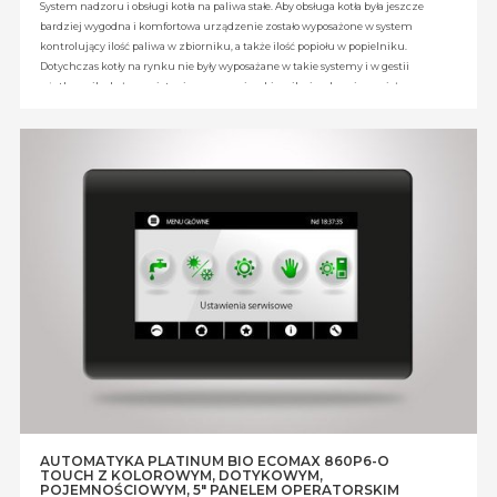
System nadzoru i obsługi kotła na paliwa stałe. Aby obsługa kotła była jeszcze
bardziej wygodna i komfortowa urządzenie zostało wyposażone w system
kontrolujący ilość paliwa w zbiorniku, a także ilość popiołu w popielniku.
Dotychczas kotły na rynku nie były wyposażane w takie systemy i w gestii
użytkownika było pamiętanie o zasypaniu zbiornika i wybraniu popiołu.
System skonstruowany przez KOSTRZEWA mierzy i informuje z dużym
wyprzedzeniem użytkownika o planowanych działaniach (czyli o zasypie
paliwa i oczyszczeniu popielnika). Informacje są wyświetlane w postaci monitu
na ekranie regulatora kotła i regulatora pokojowego . Rozwiązanie zastrzeżone
w Urzędzie patentowym RP.
AUTOMATYKA PLATINUM BIO ECOMAX 860P6-O
TOUCH Z KOLOROWYM, DOTYKOWYM,
POJEMNOŚCIOWYM, 5" PANELEM OPERATORSKIM