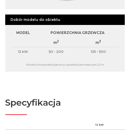
Dobór modelu do obiektu
MODEL
POWIERZCHNIA GRZEWCZA
2
3
m
m
12 kW
50 - 200
125 - 500
Powierzchnia podana jest przy wysokości pomieszczeń 2,5 m.
Specyfikacja
12 kW