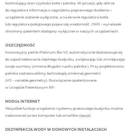
kontrolujący stan czystości kotła i palnika. W sytuacji, gdy dotrze
do regulatora informacja o zagrożeniu poprawnego działania –
urządzenie zostanie wyłączone, a na ekranie regulatora kotła
lub regulatora pokojowego pojawi się wiadomość. OMS - wynalazek
chroniony patentem dostępny wyłącznie w naszych urządzeniach.
OSZCZĘDNOŚĆ
Innowacyjny palnik Platinum Bio VG automatycznie dostosowuje się
do zapotrzebowania cieplnego budynku, zwiększając lub zmniejszając
swoje wymiary (zmiana długości rusztu palnika ). Przy projektowaniu
palnika zastosowaliśmy technologię zmiennej geometrii
(VG - variable geometry). Rozwiązanie opatentowane
w Urzędzie Patentowym RP.
MODUŁ INTERNET
Wszystkie funkcje urządzenia i systemu grzewczego budynku można
nadzorować przez komputer lub smartfon (opcja).
DEZYNFEKCJA WODY W DOMOWYCH INSTALACJACH