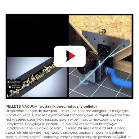
PELLETS VACUUM (podajnik pneumatyczny pelletu)
Urządzenie służące do transportu pelletu na znaczne odległości z magazynu
wprost do kotła. Urządzenie jest niemal bezobsługowe. Podajnik wyposażony
jest w szereg czujników nadzorujących w pełni zautomatyzowaną pracę
urządzenia. Po wykryciu poziomu MINIMUM w zbiorniku buforowym
urządzenie napełnia go do poziomu MAXIMUM niezależnie od aktualnego
czasu. Istnieje również możliwość czasowego zaprogramowania działania
podajnika tzn. zbiornik buforowy zostanie napełniony do poziomu MAXIMUM