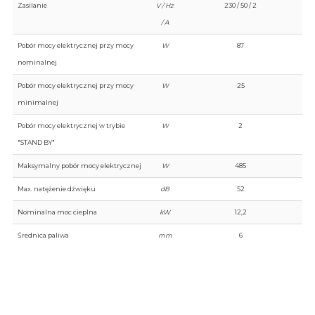
Zasilanie
V / Hz
230 / 50 / 2
/ A
Pobór mocy elektrycznej przy mocy
W
87
nominalnej
Pobór mocy elektrycznej przy mocy
W
25
minimalnej
Pobór mocy elektrycznej w trybie
W
2
"STAND BY"
Maksymalny pobór mocy elektrycznej
W
485
Max. natężenie dźwięku
dB
52
Nominalna moc cieplna
kW
12,2
Średnica paliwa
mm
6