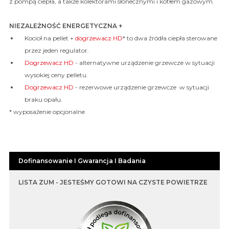
z pompą ciepła, a także kolektorami słonecznymi i kotłem gazowym.
NIEZALEŻNOŚĆ ENERGETYCZNA +
Kocioł na pellet +
dogrzewacz HD
* to dwa źródła ciepła sterowane
przez jeden regulator.
Dogrzewacz HD
- alternatywne urządzenie grzewcze w sytuacji
wysokiej ceny pelletu.
Dogrzewacz HD
- rezerwowe urządzenie grzewcze w sytuacji
braku opału.
* wyposażenie opcjonalne
Dofinansowanie I Gwarancja I Badania
LISTA ZUM - JESTEŚMY GOTOWI NA CZYSTE POWIETRZE