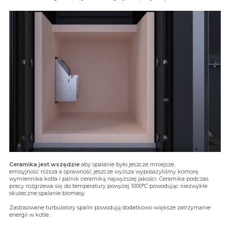
Ceramika jest wszędzie
aby spalanie było jeszcze mniejsze,
emisyjność niższa a sprawność jeszcze wyższa wyposażyliśmy komorę
wymiennika kotła i palnik ceramiką najwyższej jakości. Ceramika podczas
pracy rozgrzewa się do temperatury powyżej 1000°C powodując niezwykle
skuteczne spalanie biomasy.
Zastosowane turbulatory spalin powodują dodatkowo większe zatrzymanie
energii w kotle.