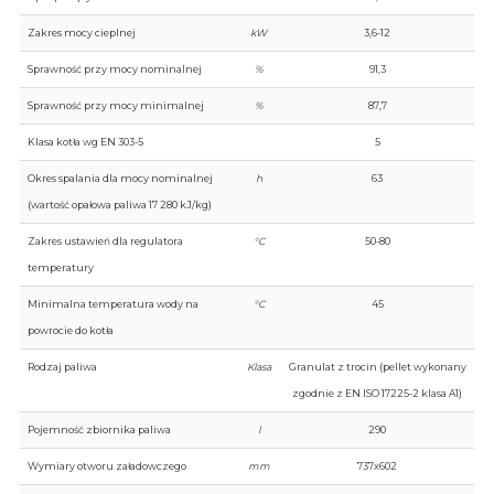
Zakres mocy cieplnej
kW
3,6-12
Sprawność przy mocy nominalnej
%
91,3
Sprawność przy mocy minimalnej
%
87,7
Klasa kotła wg EN 303-5
5
Okres spalania dla mocy nominalnej
h
63
(wartość opałowa paliwa 17 280 kJ/kg)
Zakres ustawień dla regulatora
°C
50-80
temperatury
Minimalna temperatura wody na
°C
45
powrocie do kotła
Rodzaj paliwa
Klasa
Granulat z trocin (pellet wykonany
zgodnie z EN ISO 17225-2 klasa A1)
Pojemność zbiornika paliwa
l
290
Wymiary otworu załadowczego
mm
737x602