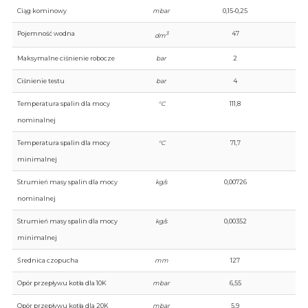
Ciąg kominowy
mbar
0,15-0,25
Pojemność wodna
47
3
dm
Maksymalne ciśnienie robocze
bar
2
Ciśnienie testu
bar
4
Temperatura spalin dla mocy
°C
111,8
nominalnej
Temperatura spalin dla mocy
°C
71,7
minimalnej
Strumień masy spalin dla mocy
kg/s
0,00726
nominalnej
Strumień masy spalin dla mocy
kg/s
0,00352
minimalnej
Średnica czopucha
mm
127
Opór przepływu kotła dla 10K
mbar
6,55
Opór przepływu kotła dla 20K
mbar
5,9