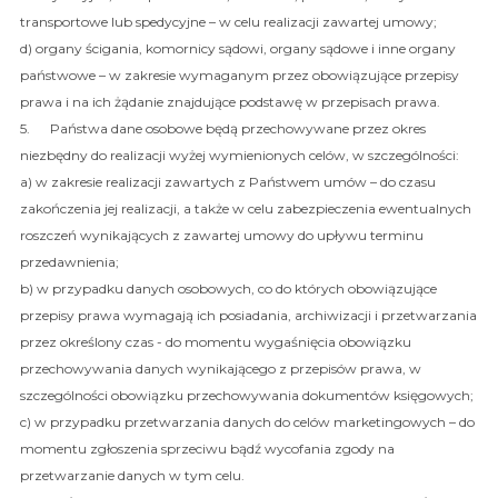
transportowe lub spedycyjne – w celu realizacji zawartej umowy;
d) organy ścigania, komornicy sądowi, organy sądowe i inne organy
państwowe – w zakresie wymaganym przez obowiązujące przepisy
prawa i na ich żądanie znajdujące podstawę w przepisach prawa.
5. Państwa dane osobowe będą przechowywane przez okres
niezbędny do realizacji wyżej wymienionych celów, w szczególności:
a) w zakresie realizacji zawartych z Państwem umów – do czasu
zakończenia jej realizacji, a także w celu zabezpieczenia ewentualnych
roszczeń wynikających z zawartej umowy do upływu terminu
przedawnienia;
b) w przypadku danych osobowych, co do których obowiązujące
przepisy prawa wymagają ich posiadania, archiwizacji i przetwarzania
przez określony czas - do momentu wygaśnięcia obowiązku
przechowywania danych wynikającego z przepisów prawa, w
szczególności obowiązku przechowywania dokumentów księgowych;
c) w przypadku przetwarzania danych do celów marketingowych – do
momentu zgłoszenia sprzeciwu bądź wycofania zgody na
przetwarzanie danych w tym celu.