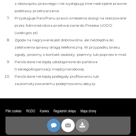
z obowiązku prawnego i nie występują inne nadrzędne prawne
podstawy przetwarzania.
Przysługuje Pani/Panu prawo wniesienia skargi na realizowane
przez Administratora przetwarzanie do Prezesa UODO
(uodo.gov.pl).
Zgoda na nagrywanie jest dobrowolna, ale niezbędna do
załatwienia sprawy drogą telefoniczną. W przypadku braku
zgody, prosimy o kontakt osobisty, pisemny lub poprzez e-mail.
Pani/a dane nie będą udostępnione do państwa
trzeciego/organizacji międzynarodowej.
Pani/a dane nie będą podlegały profilowaniu lub
zautomatyzowanemu podejmowaniu decyzji.
Pliki cookies
RODO
Kariera
Regulamin sklepu
Mapa strony