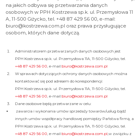
na jakich odbywa się przetwarzania danych
osobowych w PPH Kostrzewa sp.k. ul. Przemysłowa 11
A, 11-500 Giżycko, tel. +48 87 429 56 00, e-mail:
biuro@kostrzewa.com.pl oraz prawa przysługujące
osobom, których dane dotyczą.
Administratorem przetwarzanych danych osobowych jest
PPH Kostrzewa sp.k. ul. Przemysłowa 11A, 11-500 Giżycko, tel.
+48 87 429 56 00
, e-mail:
biuro@kostrzewa.com.pl
W sprawach dotyczących ochrony danych osobowych można
kontaktować się pod adresem do korespondencji:
PPH Kostrzewa sp.k. ul. Przemysłowa 11A, 11-500 Giżycko, tel.
+48 87 429 56 00
, e-mail:
biuro@kostrzewa.com.pl
Dane osobowe będą przetwarzane w celu:
zawarcia i wykonania umów sprzedaży towarów/usług bądź
innych umów współpracy handlowej pomiędzy Państwa firmą, a
PPH Kostrzewa sp.k. ul. Przemysłowa 11A, 11-500 Giżycko, tel.
+48 87 429 56 00
, e-mail:
biuro@kostrzewa.com.pl
,w związku z