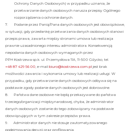
Ochrony Danych Osobowych) w przypadku uznania, że
przetwarzanie danych osobowych narusza przepisy Ogólnego
rozporządzenia o ochronie danych.
7. Podanie przez Panią/Pana danych osobowych jest obowiązkowe,
w sytuacji, gdy przesłankę przetwarzania danych osobowych stanowi
przepis prawa, zawarta między stronami umowa lub realizacja
prawnie uzasadnionego interesu administratora. Konsekwencją
niepodania danych osobowych wymaganych przez
PPH Kostrzewa sp.k. ul. Przemysłowa 11A, 11-500 Giżycko, tel.
+48 87 429 56 00
, e-mail:
biuro@kostrzewa.com.pl
jest brak
możliwości zawarcia i wykonania umowy lub realizacji usługi. W
przypadku, gdy przetwarzanie danych osobowych odbywa się na
podstawie zgody podanie danych osobowych jest dobrowolne.
8. Państwa dane osobowe nie będą przekazywane do państwa
trzeciego/organizacji międzynarodowej, chyba, że administrator
danych osobowych zostanie do tego zobowiązany na podstawie
obowiązujących w tym zakresie przepisów prawa.
9. Administrator danych nie stosuje zautomatyzowanego
podejmowania decyzji oraz profilowania.