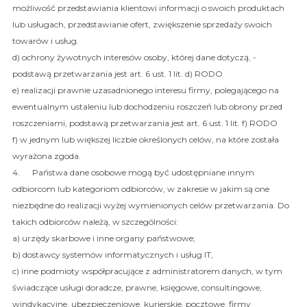
możliwość przedstawiania klientowi informacji o swoich produktach
lub usługach, przedstawianie ofert, zwiększenie sprzedaży swoich
towarów i usług.
d) ochrony żywotnych interesów osoby, której dane dotyczą, -
podstawą przetwarzania jest art. 6 ust. 1 lit. d) RODO
e) realizacji prawnie uzasadnionego interesu firmy, polegającego na
ewentualnym ustaleniu lub dochodzeniu roszczeń lub obrony przed
roszczeniami, podstawą przetwarzania jest art. 6 ust. 1 lit. f) RODO
f) w jednym lub większej liczbie określonych celów, na które została
wyrażona zgoda.
4. Państwa dane osobowe mogą być udostępniane innym
odbiorcom lub kategoriom odbiorców, w zakresie w jakim są one
niezbędne do realizacji wyżej wymienionych celów przetwarzania. Do
takich odbiorców należą, w szczególności:
a) urzędy skarbowe i inne organy państwowe;
b) dostawcy systemów informatycznych i usług IT,
c) inne podmioty współpracujące z administratorem danych, w tym
świadczące usługi doradcze, prawne, księgowe, consultingowe,
windykacyjne, ubezpieczeniowe, kurierskie, pocztowe, firmy