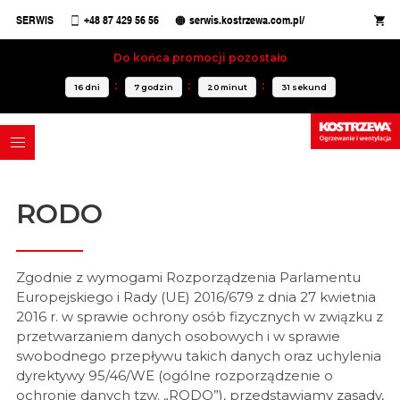
SERWIS
+48 87 429 56 56
serwis.kostrzewa.com.pl/
Do końca promocji pozostało
16
dni
7
godzin
20
minut
31
sekund
RODO
Zgodnie z wymogami Rozporządzenia Parlamentu
Europejskiego i Rady (UE) 2016/679 z dnia 27 kwietnia
2016 r. w sprawie ochrony osób fizycznych w związku z
przetwarzaniem danych osobowych i w sprawie
swobodnego przepływu takich danych oraz uchylenia
dyrektywy 95/46/WE (ogólne rozporządzenie o
ochronie danych tzw. „RODO”), przedstawiamy zasady,