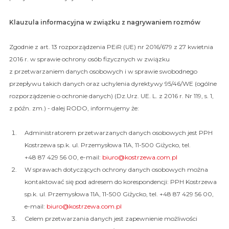
Klauzula informacyjna w związku z nagrywaniem rozmów
Zgodnie z art. 13 rozporządzenia PEiR (UE) nr 2016/679 z 27 kwietnia
2016 r. w sprawie ochrony osób fizycznych w związku
z przetwarzaniem danych osobowych i w sprawie swobodnego
przepływu takich danych oraz uchylenia dyrektywy 95/46/WE (ogólne
rozporządzenie o ochronie danych) (Dz.Urz. UE. L. z 2016 r. Nr 119, s. 1,
z późn. zm.) - dalej RODO, informujemy że:
Administratorem przetwarzanych danych osobowych jest PPH
Kostrzewa sp.k. ul. Przemysłowa 11A, 11-500 Giżycko, tel.
+48 87 429 56 00, e-mail:
biuro@kostrzewa.com.pl
W sprawach dotyczących ochrony danych osobowych można
kontaktować się pod adresem do korespondencji: PPH Kostrzewa
sp.k. ul. Przemysłowa 11A, 11-500 Giżycko, tel. +48 87 429 56 00,
e-mail:
biuro@kostrzewa.com.pl
Celem przetwarzania danych jest zapewnienie możliwości