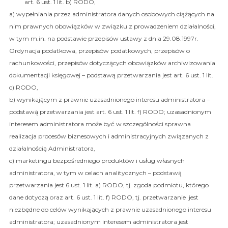
art. 6 ust. 1 lit. b) RODO,
a) wypełniania przez administratora danych osobowych ciążących na
nim prawnych obowiązków w związku z prowadzeniem działalności,
w tym m.in. na podstawie przepisów ustawy z dnia 29.08.1997r.
Ordynacja podatkowa, przepisów podatkowych, przepisów o
rachunkowości, przepisów dotyczących obowiązków archiwizowania
dokumentacji księgowej – podstawą przetwarzania jest art. 6 ust. 1 lit.
c) RODO,
b) wynikającym z prawnie uzasadnionego interesu administratora –
podstawą przetwarzania jest art. 6 ust. 1 lit. f) RODO; uzasadnionym
interesem administratora może być w szczególności sprawna
realizacja procesów biznesowych i administracyjnych związanych z
działalnością Administratora,
c) marketingu bezpośredniego produktów i usług własnych
administratora, w tym w celach analitycznych – podstawą
przetwarzania jest 6 ust. 1 lit. a) RODO, tj. zgoda podmiotu, którego
dane dotyczą oraz art. 6 ust. 1 lit. f) RODO, tj. przetwarzanie jest
niezbędne do celów wynikających z prawnie uzasadnionego interesu
administratora; uzasadnionym interesem administratora jest