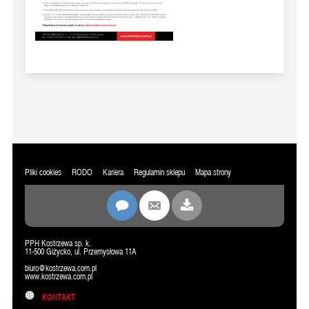
Pliki cookies
RODO
Kariera
Regulamin sklepu
Mapa strony
PPH Kostrzewa sp. k.
11-500 Giżycko, ul. Przemysłowa 11A
biuro@kostrzewa.com.pl
www.kostrzewa.com.pl
KONTAKT