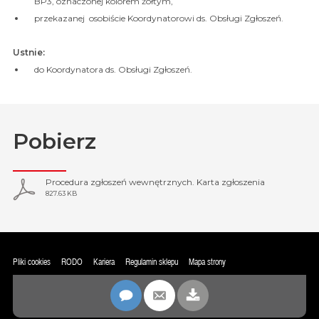
BP3, oznaczonej kolorem żółtym,
przekazanej osobiście Koordynatorowi ds. Obsługi Zgłoszeń.
Ustnie:
do Koordynatora ds. Obsługi Zgłoszeń.
Pobierz
Procedura zgłoszeń wewnętrznych. Karta zgłoszenia
827.63 KB
Pliki cookies
RODO
Kariera
Regulamin sklepu
Mapa strony