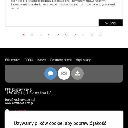
podnieść pH kwaśnego podłoża. Nie jest jednak nawozem uniwersalnym.
Zastosowany w nadmiarze albo pod niewłaściwe rośliny może pogorszyć warunki
wzrostu.
więcej
Pliki cookies
RODO
Kariera
Regulamin sklepu
Mapa strony
PPH Kostrzewa sp. k.
11-500 Giżycko, ul. Przemysłowa 11A
biuro@kostrzewa.com.pl
www.kostrzewa.com.pl
KONTAKT
NEWSLETTER
Używamy plików cookie, aby poprawić jakość