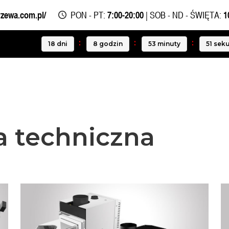
rzewa.com.pl/
PON - PT:
7:00-20:00
| SOB - ND - ŚWIĘTA:
1
18
dni
8
godzin
53
minuty
51
sek
a techniczna