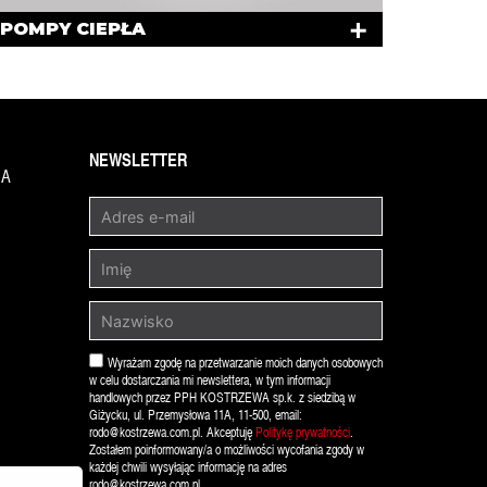
POMPY CIEPŁA
NEWSLETTER
1A
Wyrażam zgodę na przetwarzanie moich danych osobowych
w celu dostarczania mi newslettera, w tym informacji
handlowych przez PPH KOSTRZEWA sp.k. z siedzibą w
Giżycku, ul. Przemysłowa 11A, 11-500, email:
rodo@kostrzewa.com.pl. Akceptuję
Politykę prywatności
.
Zostałem poinformowany/a o możliwości wycofania zgody w
każdej chwili wysyłając informację na adres
rodo@kostrzewa.com.pl