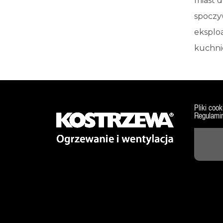
miast 
spoczy
eksploa
kuchni
Pliki cook
Regulamin