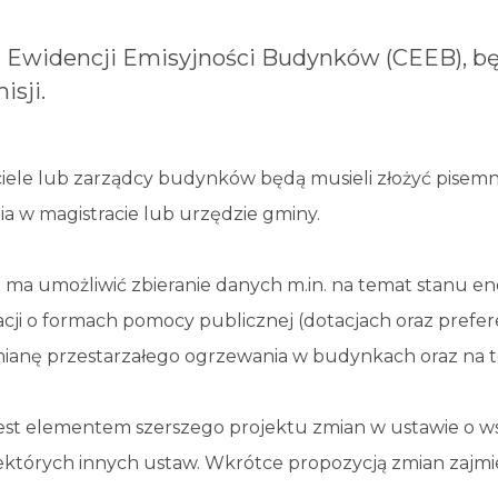
ej Ewidencji Emisyjności Budynków (CEEB), 
isji.
ciele lub zarządcy budynków będą musieli złożyć pisemn
nia w magistracie lub urzędzie gminy.
 ma umożliwić zbieranie danych m.in. na temat stanu 
acji o formach pomocy publicznej (dotacjach oraz pref
ianę przestarzałego ogrzewania w budynkach oraz na 
est elementem szerszego projektu zmian w ustawie o w
ektórych innych ustaw. Wkrótce propozycją zmian zajmie