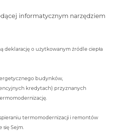
będącej informatycznym narzędziem
ą deklarację o użytkowanym źródle ciepła
energetycznego budynków,
erencyjnych kredytach) przyznanych
termomodernizację.
spieraniu termomodernizacji i remontów
 się Sejm.