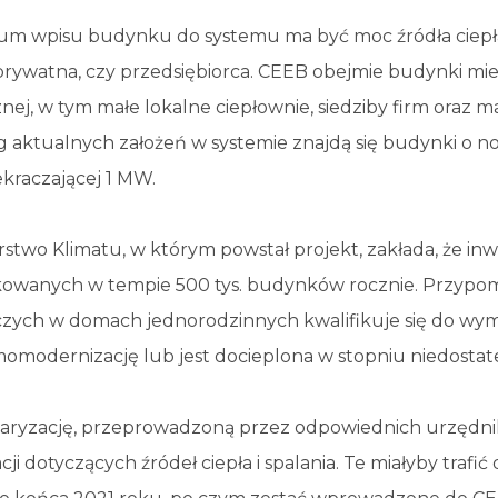
ium wpisu budynku do systemu ma być moc źródła ciepła,
prywatna, czy przedsiębiorca. CEEB obejmie budynki mie
nej, w tym małe lokalne ciepłownie, siedziby firm oraz 
 aktualnych założeń w systemie znajdą się budynki o n
kraczającej 1 MW.
rstwo Klimatu, w którym powstał projekt, zakłada, że i
kowanych w tempie 500 tys. budynków rocznie. Przypom
zych w domach jednorodzinnych kwalifikuje się do wy
momodernizację lub jest docieplona w stopniu niedosta
aryzację, przeprowadzoną przez odpowiednich urzędni
cji dotyczących źródeł ciepła i spalania. Te miałyby traf