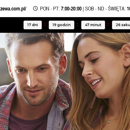
rzewa.com.pl/
PON - PT:
7:00-20:00
| SOB - ND - ŚWIĘTA:
1
17
dni
19
godzin
47
minut
25
sek