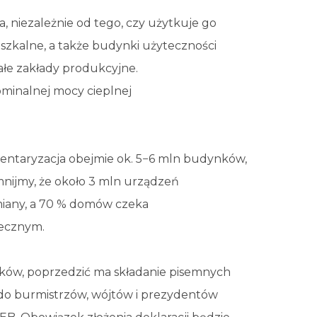
 niezależnie od tego, czy użytkuje go
szkalne, a także budynki użyteczności
małe zakłady produkcyjne.
ominalnej mocy cieplnej
nwentaryzacja obejmie ok. 5−6 mln budynków,
nijmy, że około 3 mln urządzeń
miany, a 70 % domów czeka
tecznym.
ków, poprzedzić ma składanie pisemnych
ić do burmistrzów, wójtów i prezydentów