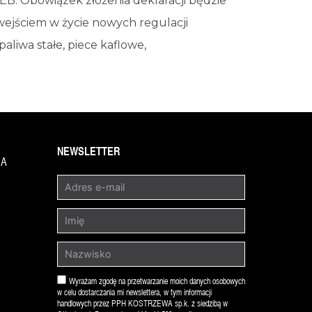
B. Obowiązek złożenia deklaracji będzie
wejściem w życie nowych regulacji
paliwa stałe, piece kaflowe,
NEWSLETTER
1A
Wyrażam zgodę na przetwarzanie moich danych osobowych
w celu dostarczania mi newslettera, w tym informacji
handlowych przez PPH KOSTRZEWA sp.k. z siedzibą w