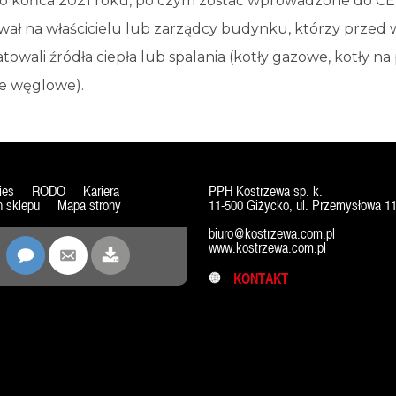
do końca 2021 roku, po czym zostać wprowadzone do CEE
wał na właścicielu lub zarządcy budynku, którzy przed 
towali źródła ciepła lub spalania (kotły gazowe, kotły na 
e węglowe).
ies
RODO
Kariera
PPH Kostrzewa sp. k.
 sklepu
Mapa strony
11-500 Giżycko, ul. Przemysłowa 1
biuro@kostrzewa.com.pl
www.kostrzewa.com.pl
KONTAKT