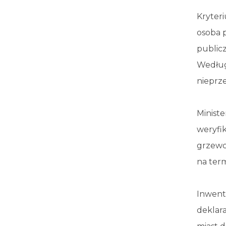
Kryter
osoba 
publicz
Według
nieprze
Ministe
weryfi
grzewc
na ter
Inwent
deklara