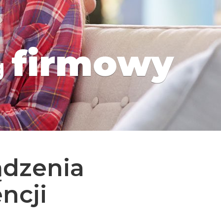
firmowy
g
ądzenia
ncji