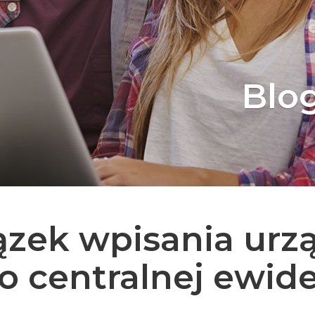
Blo
zek wpisania urz
 centralnej ewide