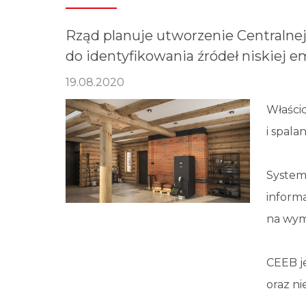
Rząd planuje utworzenie Centraln
do identyfikowania źródeł niskiej em
19.08.2020
Właści
i spala
System
inform
na wym
CEEB j
oraz ni