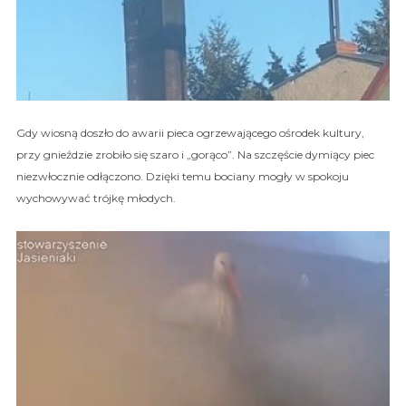
Gdy wiosną doszło do awarii pieca ogrzewającego ośrodek kultury,
przy gnieździe zrobiło się szaro i „gorąco”. Na szczęście dymiący piec
niezwłocznie odłączono. Dzięki temu bociany mogły w spokoju
wychowywać trójkę młodych.