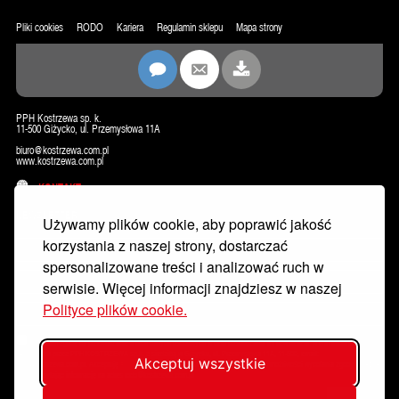
Pliki cookies
RODO
Kariera
Regulamin sklepu
Mapa strony
PPH Kostrzewa sp. k.
11-500 Giżycko, ul. Przemysłowa 11A
biuro@kostrzewa.com.pl
www.kostrzewa.com.pl
KONTAKT
NEWSLETTER
Używamy plików cookie, aby poprawić jakość
korzystania z naszej strony, dostarczać
spersonalizowane treści i analizować ruch w
serwisie. Więcej informacji znajdziesz w naszej
Polityce plików cookie.
Wyrażam zgodę na przetwarzanie moich danych osobowych w celu dostarczania mi newslettera, w tym informacji
handlowych przez PPH KOSTRZEWA sp.k. z siedzibą w Giżycku, ul. Przemysłowa 11A, 11-500, email:
Akceptuj wszystkie
rodo@kostrzewa.com.pl. Akceptuję
Politykę prywatności
. Zostałem poinformowany/a o możliwości wycofania zgody w każdej
chwili wysyłając informację na adres rodo@kostrzewa.com.pl
Zapisz się