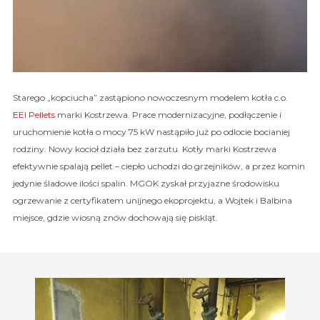
Starego „kopciucha” zastąpiono nowoczesnym modelem kotła c.o.
EEI Pellets
marki Kostrzewa. Prace modernizacyjne, podłączenie i
uruchomienie kotła o mocy 75 kW nastąpiło już po odlocie bocianiej
rodziny. Nowy kocioł działa bez zarzutu. Kotły marki Kostrzewa
efektywnie spalają pellet – ciepło uchodzi do grzejników, a przez komin
jedynie śladowe ilości spalin. MGOK zyskał przyjazne środowisku
ogrzewanie z certyfikatem unijnego ekoprojektu, a Wojtek i Balbina
miejsce, gdzie wiosną znów dochowają się piskląt.