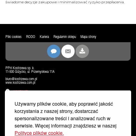
świadome decyzje zakupowe i minimalizować ryzyko przepłacenia.
Pliki cookies
RODO
Kariera
Regulamin sklepu
Mapa strony
PPH Kostrzewa sp. k.
11-500 Giżycko, ul. Przemysłowa 11A
biuro@kostrzewa.com.pl
www.kostrzewa.com.pl
KONTAKT
NEWSLETTER
Używamy plików cookie, aby poprawić jakość
korzystania z naszej strony, dostarczać
spersonalizowane treści i analizować ruch w
serwisie. Więcej informacji znajdziesz w naszej
Polityce plików cookie.