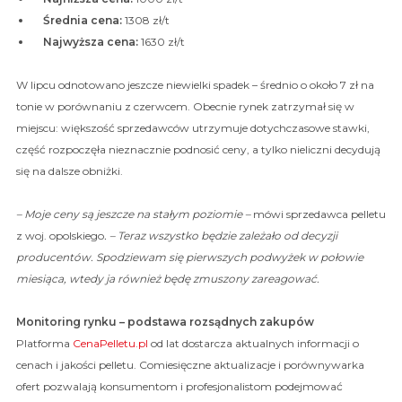
Średnia cena:
1308 zł/t
Najwyższa cena:
1630 zł/t
W lipcu odnotowano jeszcze niewielki spadek – średnio o około 7 zł na
tonie w porównaniu z czerwcem. Obecnie rynek zatrzymał się w
miejscu: większość sprzedawców utrzymuje dotychczasowe stawki,
część rozpoczęła nieznacznie podnosić ceny, a tylko nieliczni decydują
się na dalsze obniżki.
– Moje ceny są jeszcze na stałym poziomie –
mówi sprzedawca pelletu
z woj. opolskiego
. – Teraz wszystko będzie zależało od decyzji
producentów. Spodziewam się pierwszych podwyżek w połowie
miesiąca, wtedy ja również będę zmuszony zareagować.
Monitoring rynku – podstawa rozsądnych zakupów
Platforma
CenaPelletu.pl
od lat dostarcza aktualnych informacji o
cenach i jakości pelletu. Comiesięczne aktualizacje i porównywarka
ofert pozwalają konsumentom i profesjonalistom podejmować