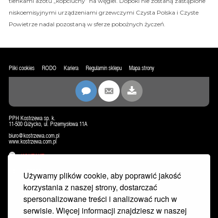
tlenkami azotu „kopciuchy” na węgiel. Dopóki nie zostaną zastąpione
niskoemisyjnymi urządzeniami grzewczymi Czysta Polska i Czyste
Powietrze nadal pozostaną w sferze pobożnych życzeń.
Pliki cookies
RODO
Kariera
Regulamin sklepu
Mapa strony
PPH Kostrzewa sp. k.
11-500 Giżycko, ul. Przemysłowa 11A
biuro@kostrzewa.com.pl
www.kostrzewa.com.pl
KONTAKT
NEWSLETTER
Używamy plików cookie, aby poprawić jakość
korzystania z naszej strony, dostarczać
spersonalizowane treści i analizować ruch w
serwisie. Więcej informacji znajdziesz w naszej