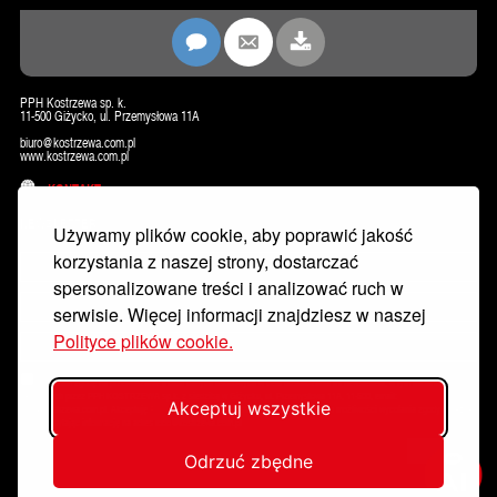
PPH Kostrzewa sp. k.
11-500 Giżycko, ul. Przemysłowa 11A
biuro@kostrzewa.com.pl
www.kostrzewa.com.pl
KONTAKT
NEWSLETTER
Używamy plików cookie, aby poprawić jakość
korzystania z naszej strony, dostarczać
spersonalizowane treści i analizować ruch w
serwisie. Więcej informacji znajdziesz w naszej
Polityce plików cookie.
Wyrażam zgodę na przetwarzanie moich danych osobowych w celu dostarczania mi newslettera, w tym informacji
handlowych przez PPH KOSTRZEWA sp.k. z siedzibą w Giżycku, ul. Przemysłowa 11A, 11-500, email:
Akceptuj wszystkie
rodo@kostrzewa.com.pl. Akceptuję
Politykę prywatności
. Zostałem poinformowany/a o możliwości wycofania zgody w każdej
chwili wysyłając informację na adres rodo@kostrzewa.com.pl
Zapisz się
Odrzuć zbędne