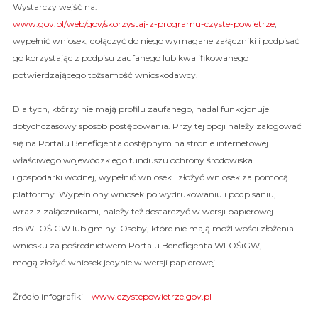
Wystarczy wejść na:
www.gov.pl/­web/­gov/­skorzystaj-z-programu-czyste-powietrze
,
wypełnić wniosek, dołączyć do niego wymagane załączniki i podpisać
go korzystając z podpisu zaufanego lub kwalifikowanego
potwierdzającego tożsamość wnioskodawcy.
Dla tych, którzy nie mają profilu zaufanego, nadal funkcjonuje
dotychczasowy sposób postępowania. Przy tej opcji należy zalogować
się na Portalu Beneficjenta dostępnym na stronie internetowej
właściwego wojewódzkiego funduszu ochrony środowiska
i gospodarki wodnej, wypełnić wniosek i złożyć wniosek za pomocą
platformy. Wypełniony wniosek po wydrukowaniu i podpisaniu,
wraz z załącznikami, należy też dostarczyć w wersji papierowej
do WFOŚiGW lub gminy. Osoby, które nie mają możliwości złożenia
wniosku za pośrednictwem Portalu Beneficjenta WFOŚiGW,
mogą złożyć wniosek jedynie w wersji papierowej.
Źródło infografiki –
www.czystepowietrze.gov.pl