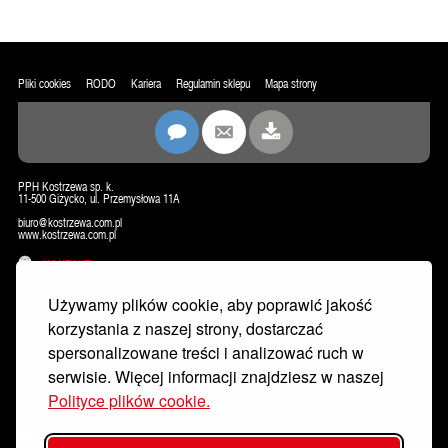
Pliki cookies
RODO
Kariera
Regulamin sklepu
Mapa strony
PPH Kostrzewa sp. k.
11-500 Giżycko, ul. Przemysłowa 11A
biuro@kostrzewa.com.pl
www.kostrzewa.com.pl
KONTAKT
NEWSLETTER
Używamy plików cookie, aby poprawić jakość
korzystania z naszej strony, dostarczać
spersonalizowane treści i analizować ruch w
serwisie. Więcej informacji znajdziesz w naszej
Polityce plików cookie.
Wyrażam zgodę na przetwarzanie moich danych osobowych w celu dostarczania mi newslettera, w tym informacji