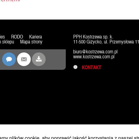
ies
RODO
Kariera
PPH Kostrzewa sp. k.
 sklepu
Mapa strony
11-500 Giżycko, ul. Przemysłowa 1
biuro@kostrzewa.com.pl
www.kostrzewa.com.pl
KONTAKT
my plików cookie, aby poprawić jakość korzystania z naszej st