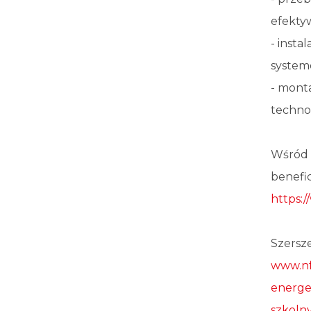
efektyw
- inst
systemó
- mont
technol
Wśród 
benefi
https:
Szersze
www.nf
energe
szkoln