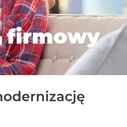
firmowy
g
odernizację