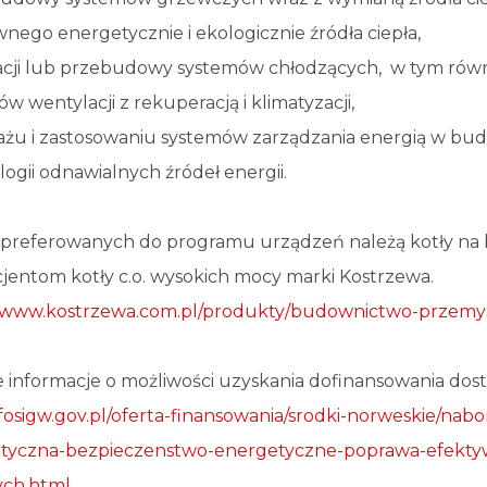
nego energetycznie i ekologicznie źródła ciepła,
alacji lub przebudowy systemów chłodzących, w tym ró
w wentylacji z rekuperacją i klimatyzacji,
ażu i zastosowaniu systemów zarządzania energią w bu
ogii odnawialnych źródeł energii.
preferowanych do programu urządzeń należą kotły na
cjentom kotły c.o. wysokich mocy marki Kostrzewa.
//www.kostrzewa.com.pl/produkty/budownictwo-przemys
 informacje o możliwości uzyskania dofinansowania dost
osigw.gov.pl/oferta-finansowania/srodki-norweskie/nabo
tyczna-bezpieczenstwo-energetyczne-poprawa-efekty
ych.html