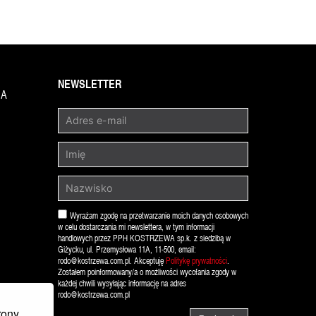
NEWSLETTER
1A
Wyrażam zgodę na przetwarzanie moich danych osobowych
w celu dostarczania mi newslettera, w tym informacji
handlowych przez PPH KOSTRZEWA sp.k. z siedzibą w
Giżycku, ul. Przemysłowa 11A, 11-500, email:
rodo@kostrzewa.com.pl. Akceptuję
Politykę prywatności
.
Zostałem poinformowany/a o możliwości wycofania zgody w
każdej chwili wysyłając informację na adres
rodo@kostrzewa.com.pl
rony,