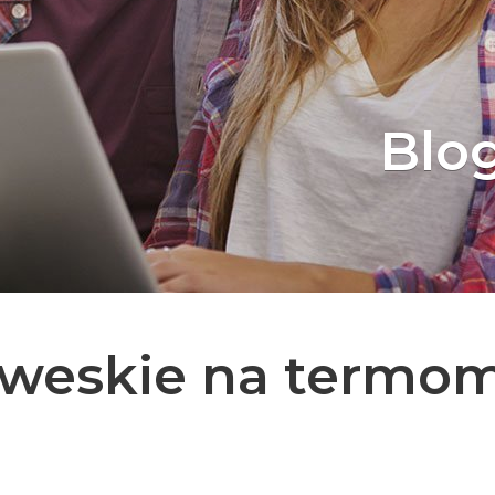
Blo
weskie na termom