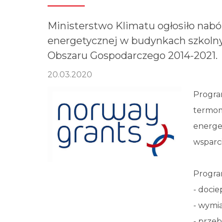
Ministerstwo Klimatu ogłosiło nab
energetycznej w budynkach szkol
Obszaru Gospodarczego 2014-2021.
20.03.2020
Progra
termom
energe
wsparc
Progra
- doci
- wymi
- przeb