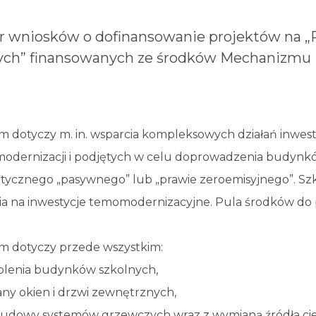
ór wniosków o dofinansowanie projektów na 
nych” finansowanych ze środków Mechanizmu
m dotyczy m. in. wsparcia kompleksowych działań inwest
odernizacji i podjętych w celu doprowadzenia budynk
tycznego „pasywnego” lub „prawie zeroemisyjnego”. Szk
ia na inwestycje temomodernizacyjne. Pula środków do 
m dotyczy przede wszystkim:
eplenia budynków szkolnych,
any okien i drzwi zewnętrznych,
udowy systemów grzewczych wraz z wymianą źródła ciepła