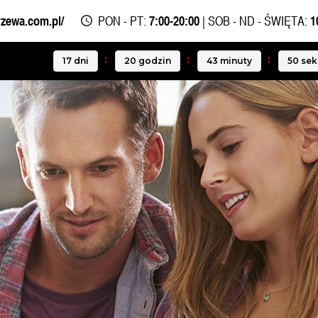
rzewa.com.pl/
PON - PT:
7:00-20:00
| SOB - ND - ŚWIĘTA:
1
17
dni
20
godzin
43
minuty
49
se