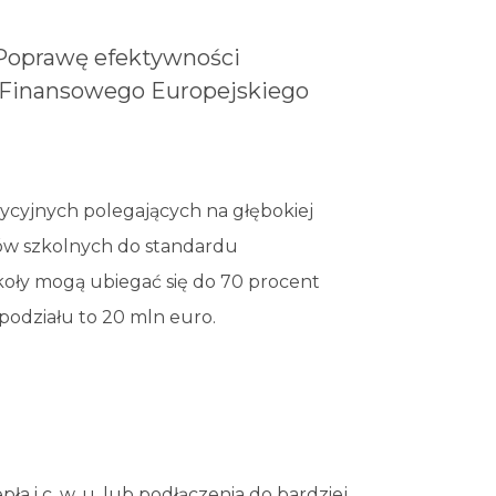
„Poprawę efektywności
 Finansowego Europejskiego
ycyjnych polegających na głębokiej
ów szkolnych do standardu
oły mogą ubiegać się do 70 procent
podziału to 20 mln euro.
 i c. w. u. lub podłączenia do bardziej