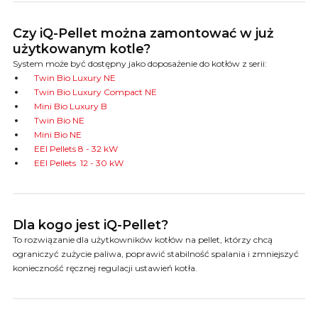
Czy iQ-Pellet można zamontować w już
użytkowanym kotle?
System może być dostępny jako doposażenie do kotłów z serii:
Twin Bio Luxury NE
Twin Bio Luxury Compact NE
Mini Bio Luxury B
Twin Bio NE
Mini Bio NE
EEI Pellets 8 - 32 kW
EEI Pellets 12 - 30 kW
Dla kogo jest iQ-Pellet?
To rozwiązanie dla użytkowników kotłów na pellet, którzy chcą
ograniczyć zużycie paliwa, poprawić stabilność spalania i zmniejszyć
konieczność ręcznej regulacji ustawień kotła.