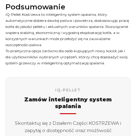
Podsumowanie
iQ-Pellet Kostrzewa to inteligentny system spalania, który
automatycznie dobiera dawkę paliwa i powietrza, dostosowując pracę
kotła do jakości pelletu i aktualnych warunków spalania. Rozwiązanie
wspiera stabilną, ekonomiczną i wygodną eksploatację kotła, a w
korzystnych warunkach może przełożyć się na zauważalne
oszczędności paliwa.
To praktyczna opcja zarówno dla osób kupujących nowy kocioł, jak i
dla użytkowników wybranych urządzeń, którzy chcą doposażyć swój
system grzewczy w inteligentną optymalizację spalania.
IQ-PELLET
Zamów inteligentny system
spalania
Skontaktuj się z Działem Części KOSTRZEWA i
zapytaj o dostępność oraz możliwość