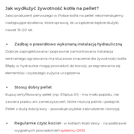
Jak wydłużyć żywotność kotła na pellet?
Jako producent pierwszego w Polsce kotła na pellet rekomendujemy
następujące działania, które sprawią, że urządzenie będzie służyło
nawet 15–20 lat:
Zadbaj o prawidłowo wykonaną instalację hydrauliczną
Dobrze zaprojektowana i poprawnie zamontowana instalacja
centralnego ogrzewania ma kluczowe znaczenie dla żywotności kotła.
Błędy w hydraulice mogą prowadzić do korozji, przegrzewania się
elementów i szybszego zużycia urządzenia.
Stosuj dobry pellet
Kupuj certyfikowany pellet (np. ENplus A1) - ma mało popiołu, nie
zawiera piasku ani zanieczyszczeń, które niszczą palnik i podajnik.
Pellet z dużą ilością kory - powoduje szybkie zabrudzenie i korozję.
Regularnie czyść kocioł
- w kotłach Kostrzewy - na podstawie
wygodnych powiadomień
systemu OMS.