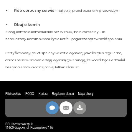
Rób coroczny serwis
- najlepiej przed sezonem grzewczym.
Dbaj o komin
Zlecaj kontrole kominiarskie raz w roku, bo nieszczelny lub
zabrudzony komin skraca życie kotła i pogarsza sprawność spalania.
Certyfikowany pellet spalany w kotle wysokiej jakości plus regularne,
coroczne serwisowanie dają wysoką gwarancję, że kocioł będzie działał
bezproblemowo co najmniej kilkanaście lat.
Pliki cookies
RODO
Kariera
Regulamin sklepu
Mapa strony
PPH Kostrzewa sp. k.
11-500 Giżycko, ul. Przemysłowa 11A