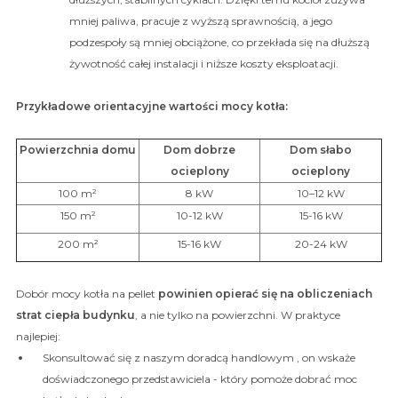
mniej paliwa, pracuje z wyższą sprawnością, a jego
podzespoły są mniej obciążone, co przekłada się na dłuższą
żywotność całej instalacji i niższe koszty eksploatacji.
Przykładowe orientacyjne wartości mocy kotła:
Powierzchnia domu
Dom dobrze
Dom słabo
ocieplony
ocieplony
100 m²
8 kW
10–12 kW
150 m²
10-12 kW
15-16 kW
200 m²
15-16 kW
20-24 kW
Dobór mocy kotła na pellet
powinien opierać się na obliczeniach
strat ciepła budynku
, a nie tylko na powierzchni. W praktyce
najlepiej:
Skonsultować się z naszym doradcą handlowym , on wskaże
doświadczonego przedstawiciela - który pomoże dobrać moc