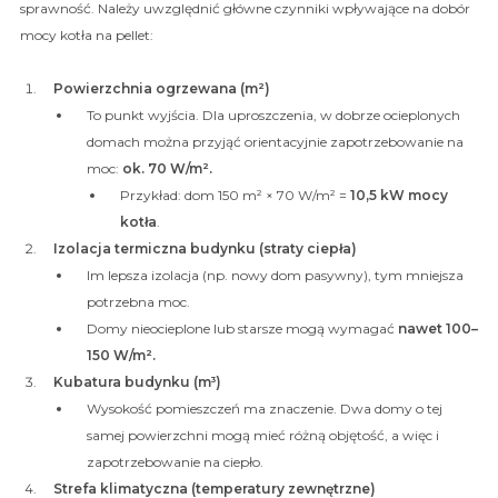
sprawność. Należy uwzględnić główne czynniki wpływające na dobór
mocy kotła na pellet:
Powierzchnia ogrzewana (m²)
To punkt wyjścia. Dla uproszczenia, w dobrze ocieplonych
domach można przyjąć orientacyjnie zapotrzebowanie na
moc:
ok. 70 W/m².
Przykład: dom 150 m² × 70 W/m² =
10,5 kW mocy
kotła
.
Izolacja termiczna budynku (straty ciepła)
Im lepsza izolacja (np. nowy dom pasywny), tym mniejsza
potrzebna moc.
Domy nieocieplone lub starsze mogą wymagać
nawet 100–
150 W/m².
Kubatura budynku (m³)
Wysokość pomieszczeń ma znaczenie. Dwa domy o tej
samej powierzchni mogą mieć różną objętość, a więc i
zapotrzebowanie na ciepło.
Strefa klimatyczna (temperatury zewnętrzne)