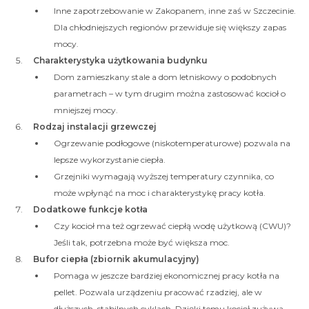
Inne zapotrzebowanie w Zakopanem, inne zaś w Szczecinie.
Dla chłodniejszych regionów przewiduje się większy zapas
mocy.
Charakterystyka użytkowania budynku
Dom zamieszkany stale a dom letniskowy o podobnych
parametrach – w tym drugim można zastosować kocioł o
mniejszej mocy.
Rodzaj instalacji grzewczej
Ogrzewanie podłogowe (niskotemperaturowe) pozwala na
lepsze wykorzystanie ciepła.
Grzejniki wymagają wyższej temperatury czynnika, co
może wpłynąć na moc i charakterystykę pracy kotła.
Dodatkowe funkcje kotła
Czy kocioł ma też ogrzewać ciepłą wodę użytkową (CWU)?
Jeśli tak, potrzebna może być większa moc.
Bufor ciepła (zbiornik akumulacyjny)
Pomaga w jeszcze bardziej ekonomicznej pracy kotła na
pellet. Pozwala urządzeniu pracować rzadziej, ale w
dłuższych, stabilnych cyklach. Dzięki temu kocioł zużywa