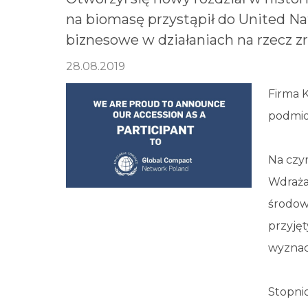
na biomasę przystąpił do United Na
biznesowe w działaniach na rzecz 
28.08.2019
Firma K
podmio
Na czym
Wdrażaj
środow
przyjęt
wyznac
Stopnio