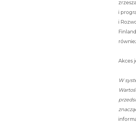
zrzesz
i prog
i Rozwo
Finland
równie
Akces 
W syst
Wartość
przeds
znacząc
inform