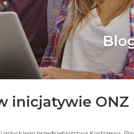
Blo
inicjatywie ONZ
orii giżyckiego przedsiębiorstwa Kostrzewa. 