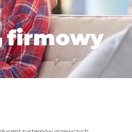
firmowy
g
Producent systemów grzewczych