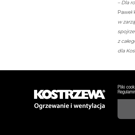
– Dla r
Paweł 
w zarzą
spojrze
z całeg
dla Kos
Pliki cook
Regulamin