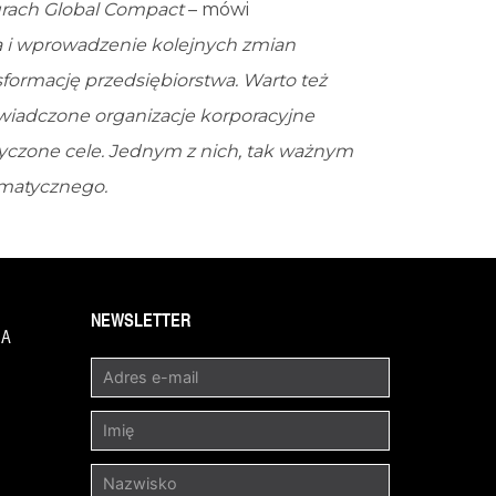
turach Global Compact
– mówi
 i wprowadzenie kolejnych zmian
sformację przedsiębiorstwa. Warto też
świadczone organizacje korporacyjne
tyczone cele. Jednym z nich, tak ważnym
imatycznego.
NEWSLETTER
1A