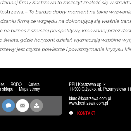
odzinnej firmy Kostrzewa to zaszczyt znaleźć się w struk
Kostrzewa. –
To bardzo dobry moment na takie wyzwania
dzaniu firmą ze względu na dokonującą się właśnie tran
ć na biznes z szerszej perspektywy, kreowanej przez do
o świata, gdzie horyzont działań wyznaczają wspólne wy
trzewy jest czyste powietrze i powstrzymanie kryzysu kl
ies
RODO
Kariera
PPH Kostrzewa sp. k.
 sklepu
Mapa strony
11-500 Giżycko, ul. Przemysłowa 1
biuro@kostrzewa.com.pl
www.kostrzewa.com.pl
KONTAKT