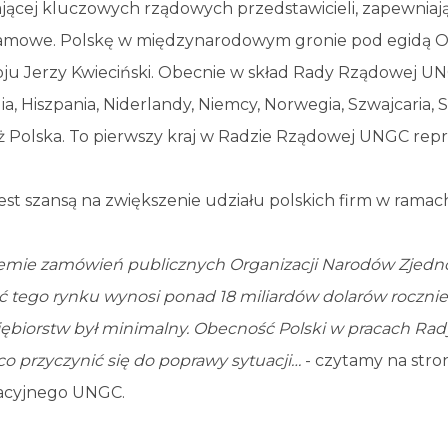
ającej kluczowych rządowych przedstawicieli, zapewniaj
ramowe. Polskę w międzynarodowym gronie pod egidą ON
ju Jerzy Kwieciński. Obecnie w skład Rady Rządowej UNG
ia, Hiszpania, Niderlandy, Niemcy, Norwegia, Szwajcaria, 
ż Polska. To pierwszy kraj w Radzie Rządowej UNGC re
jest szansą na zwiększenie udziału polskich firm w ram
emie zamówień publicznych Organizacji Narodów Zjednoc
 tego rynku wynosi ponad 18 miliardów dolarów rocznie i
iębiorstw był minimalny. Obecność Polski w pracach R
o przyczynić się do poprawy sytuacji…
- czytamy na stro
acyjnego UNGC.