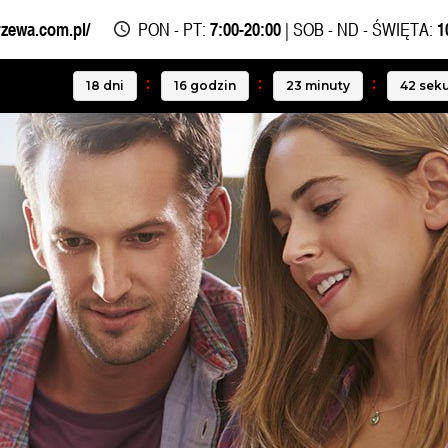
rzewa.com.pl/
PON - PT:
7:00-20:00
| SOB - ND - ŚWIĘTA:
1
18
dni
16
godzin
23
minuty
41
sek