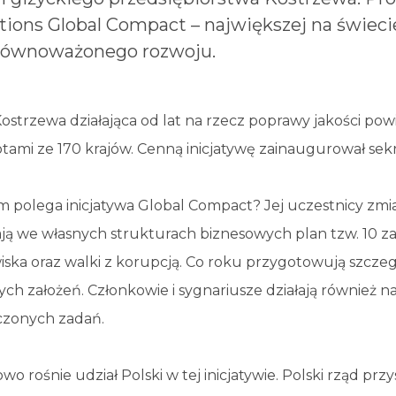
tions Global Compact – największej na świeci
zrównoważonego rozwoju.
ostrzewa działająca od lat na rzecz poprawy jakości pow
tami ze 170 krajów. Cenną inicjatywę zainaugurował sek
 polega inicjatywa Global Compact? Jej uczestnicy zmia
ą we własnych strukturach biznesowych plan tzw. 10 zas
iska oraz walki z korupcją. Co roku przygotowują szcz
ych założeń. Członkowie i sygnariusze działają również 
zonych zadań.
wo rośnie udział Polski w tej inicjatywie. Polski rząd p