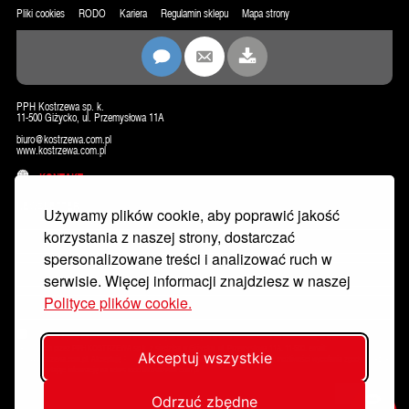
Pliki cookies
RODO
Kariera
Regulamin sklepu
Mapa strony
PPH Kostrzewa sp. k.
11-500 Giżycko, ul. Przemysłowa 11A
biuro@kostrzewa.com.pl
www.kostrzewa.com.pl
KONTAKT
NEWSLETTER
Używamy plików cookie, aby poprawić jakość
korzystania z naszej strony, dostarczać
spersonalizowane treści i analizować ruch w
serwisie. Więcej informacji znajdziesz w naszej
Polityce plików cookie.
Wyrażam zgodę na przetwarzanie moich danych osobowych w celu dostarczania mi newslettera, w tym informacji
handlowych przez PPH KOSTRZEWA sp.k. z siedzibą w Giżycku, ul. Przemysłowa 11A, 11-500, email:
Akceptuj wszystkie
rodo@kostrzewa.com.pl. Akceptuję
Politykę prywatności
. Zostałem poinformowany/a o możliwości wycofania zgody w każdej
chwili wysyłając informację na adres rodo@kostrzewa.com.pl
Zapisz się
Odrzuć zbędne