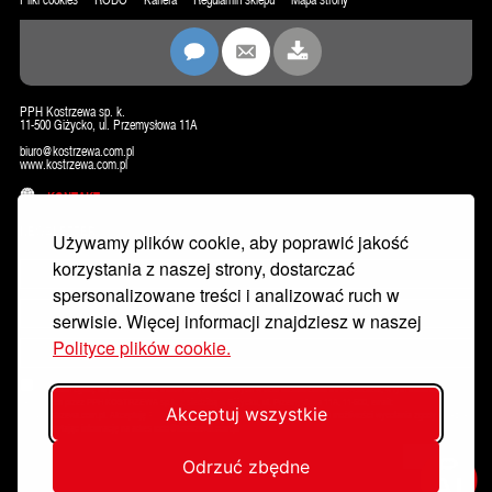
Pliki cookies
RODO
Kariera
Regulamin sklepu
Mapa strony
PPH Kostrzewa sp. k.
11-500 Giżycko, ul. Przemysłowa 11A
biuro@kostrzewa.com.pl
www.kostrzewa.com.pl
KONTAKT
NEWSLETTER
Używamy plików cookie, aby poprawić jakość
korzystania z naszej strony, dostarczać
spersonalizowane treści i analizować ruch w
serwisie. Więcej informacji znajdziesz w naszej
Polityce plików cookie.
Wyrażam zgodę na przetwarzanie moich danych osobowych w celu dostarczania mi newslettera, w tym informacji
handlowych przez PPH KOSTRZEWA sp.k. z siedzibą w Giżycku, ul. Przemysłowa 11A, 11-500, email:
Akceptuj wszystkie
rodo@kostrzewa.com.pl. Akceptuję
Politykę prywatności
. Zostałem poinformowany/a o możliwości wycofania zgody w każdej
chwili wysyłając informację na adres rodo@kostrzewa.com.pl
Zapisz się
Odrzuć zbędne