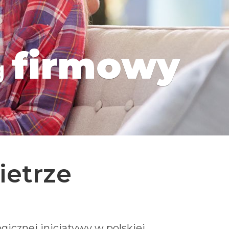
firmowy
g
ietrze
gicznej inicjatywy w polskiej