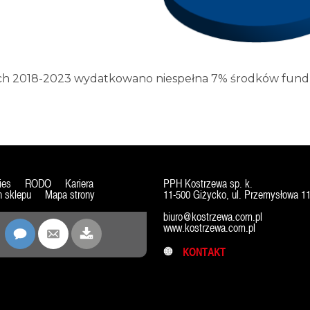
ch 2018-2023 wydatkowano niespełna 7% środków fund
ies
RODO
Kariera
PPH Kostrzewa sp. k.
 sklepu
Mapa strony
11-500 Giżycko, ul. Przemysłowa 1
biuro@kostrzewa.com.pl
www.kostrzewa.com.pl
KONTAKT