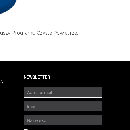
uszy Programu Czyste Powietrze.
NEWSLETTER
1A