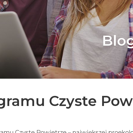
Blo
gramu Czyste Pow
ramu Czyste Powietrze – największej proekolo