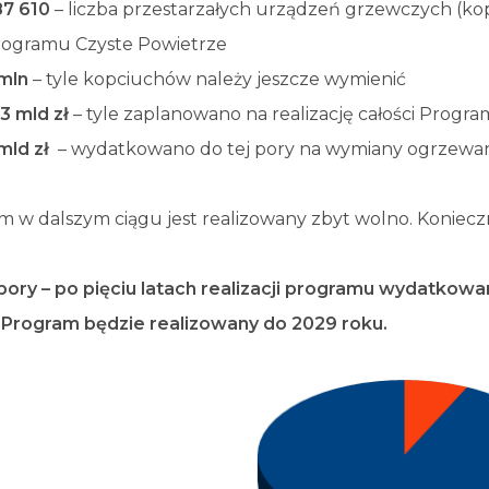
87 610
– liczba przestarzałych urządzeń grzewczych (ko
rogramu Czyste Powietrze
mln
– tyle kopciuchów należy jeszcze wymienić
3 mld zł
– tyle zaplanowano na realizację całości Progr
mld zł
– wydatkowano do tej pory na wymiany ogrzewan
 w dalszym ciągu jest realizowany zbyt wolno. Konieczn
 pory – po pięciu latach realizacji programu wydatko
 Program będzie realizowany do 2029 roku.