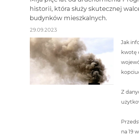
historii, która służy skutecznej w
budynków mieszkalnych.
29.09.2023
Jak in
kwotę 
wojewó
kopciu
Z dany
użytkow
Przeds
na 19 w