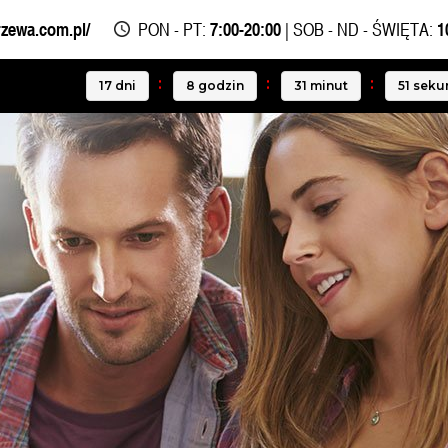
rzewa.com.pl/
PON - PT:
7:00-20:00
| SOB - ND - ŚWIĘTA:
1
17
dni
8
godzin
31
minut
50
seku