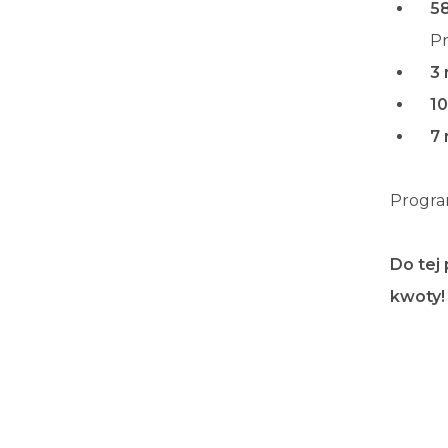
5
P
3 
10
7 
Program
Do tej
kwoty!