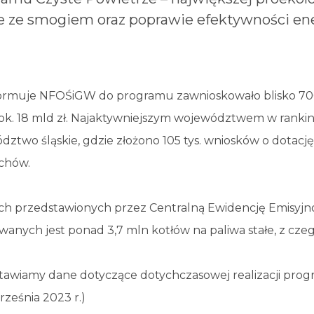
alce ze smogiem oraz poprawie efektywności e
formuje NFOŚiGW do programu zawnioskowało blisko 700 
ok. 18 mld zł. Najaktywniejszym województwem w rankin
dztwo śląskie, gdzie złożono 105 tys. wniosków o dotac
chów.
ch przedstawionych przez Centralną Ewidencję Emisyjn
anych jest ponad 3,7 mln kotłów na paliwa stałe, z czego
tawiamy dane dotyczące dotychczasowej realizacji pro
rześnia 2023 r.)