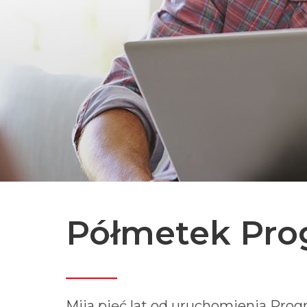
Półmetek Pro
Mija pięć lat od uruchomienia Prog