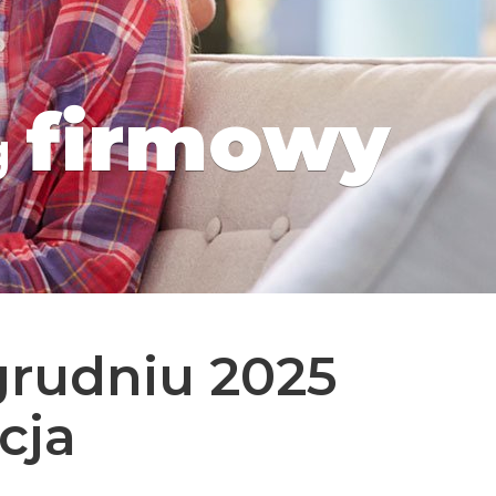
firmowy
g
grudniu 2025
cja