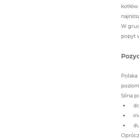
kotłów
najniżs
W grudn
popyt 
Pozyc
Polska
poziomi
Silna p
do
in
du
Oprócz 