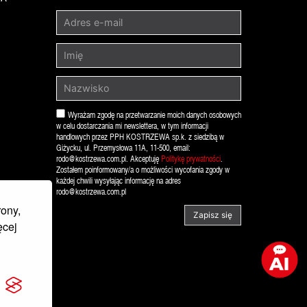
Wyrażam zgodę na przetwarzanie moich danych osobowych
w celu dostarczania mi newslettera, w tym informacji
handlowych przez PPH KOSTRZEWA sp.k. z siedzibą w
Giżycku, ul. Przemysłowa 11A, 11-500, email:
rodo@kostrzewa.com.pl. Akceptuję
Politykę prywatności
.
Zostałem poinformowany/a o możliwości wycofania zgody w
każdej chwili wysyłając informację na adres
rodo@kostrzewa.com.pl
rony,
Zapisz się
ęcej