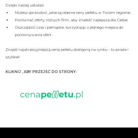
Dzięki naszej usłudze:
Możesz sprawdzić, jakie są obecne ceny pelletu w Twoim regionie.
Porównać oferty różnych firm, aby znaleźć najlepszą dla Ciebie.
Oszczędzić czas i pieniądze, korzystając z jednego miejsca do
porównywania ofert.
Znajdź najatrakcyjniejszą cenę pelletu dostępną na rynku - to proste i
szybkie!
KLIKNIJ , ABY PRZEJŚĆ DO STRONY: