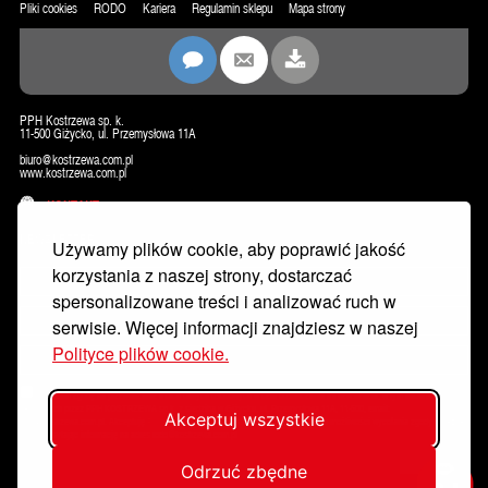
Pliki cookies
RODO
Kariera
Regulamin sklepu
Mapa strony
PPH Kostrzewa sp. k.
11-500 Giżycko, ul. Przemysłowa 11A
biuro@kostrzewa.com.pl
www.kostrzewa.com.pl
KONTAKT
NEWSLETTER
Używamy plików cookie, aby poprawić jakość
korzystania z naszej strony, dostarczać
spersonalizowane treści i analizować ruch w
serwisie. Więcej informacji znajdziesz w naszej
Polityce plików cookie.
Wyrażam zgodę na przetwarzanie moich danych osobowych w celu dostarczania mi newslettera, w tym informacji
handlowych przez PPH KOSTRZEWA sp.k. z siedzibą w Giżycku, ul. Przemysłowa 11A, 11-500, email:
Akceptuj wszystkie
rodo@kostrzewa.com.pl. Akceptuję
Politykę prywatności
. Zostałem poinformowany/a o możliwości wycofania zgody w każdej
chwili wysyłając informację na adres rodo@kostrzewa.com.pl
Zapisz się
Odrzuć zbędne