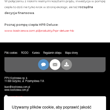
W połączeniu z niskimi realnymi kosztami prądu, inwestycja w pompę
ciepła to dziś nie tylko krok w stronę ekologii, ale też
rozsądna
decyzja finansowa
.
Poznaj
pompę ciepła HPR Deluxe
::
www.kostrzewa.com.pl/produkty/hpr-deluxe-hb
Pliki cookies
RODO
Kariera
Regulamin sklepu
Mapa strony
PPH Kostrzewa sp. k.
11-500 Giżycko, ul. Przemysłowa 11A
biuro@kostrzewa.com.pl
www.kostrzewa.com.pl
KONTAKT
NEWSLETTER
Używamy plików cookie, aby poprawić jakość