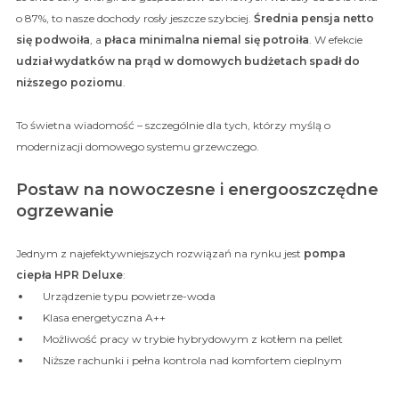
o 87%, to nasze dochody rosły jeszcze szybciej.
Średnia pensja netto
się podwoiła
, a
płaca minimalna niemal się potroiła
. W efekcie
udział wydatków na prąd w domowych budżetach spadł do
niższego poziomu
.
To świetna wiadomość – szczególnie dla tych, którzy myślą o
modernizacji domowego systemu grzewczego.
Postaw na nowoczesne i energooszczędne
ogrzewanie
Jednym z najefektywniejszych rozwiązań na rynku jest
pompa
ciepła HPR Deluxe
:
Urządzenie typu powietrze-woda
Klasa energetyczna A++
Możliwość pracy w trybie hybrydowym z kotłem na pellet
Niższe rachunki i pełna kontrola nad komfortem cieplnym