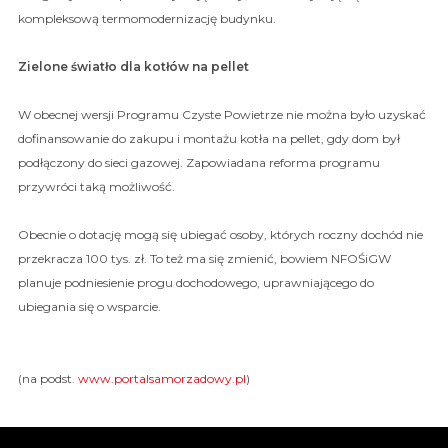
kompleksową termomodernizację budynku.
Zielone światło dla kotłów na pellet
W obecnej wersji Programu Czyste Powietrze nie można było uzyskać
dofinansowanie do zakupu i montażu kotła na pellet, gdy dom był
podłączony do sieci gazowej. Zapowiadana reforma programu
przywróci taką możliwość.
Obecnie o dotację mogą się ubiegać osoby, których roczny dochód nie
przekracza 100 tys. zł. To też ma się zmienić, bowiem NFOŚiGW
planuje podniesienie progu dochodowego, uprawniającego do
ubiegania się o wsparcie.
(na podst.
www.portalsamorzadowy.pl
)