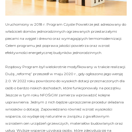
Uruchomiony w 2018 r. Program Czyste Powietrze jest adresowany do
właścicieli domów jednorodzinnych ogrzewanych przestarzałymi
piecami na węgiel i drewno oraz wymagających termomodernizacji.
Celem programu jest poprawa jakości powietrza oraz wzrost
efektywności energetycznej budynków jednorodzinnych.
Rządowy Program był wielokrotnie modyfikowany w trakcie realizacji.
Dużą „reformę” przeszedł w maju 2020 r., gdy ogłoszono jego wersję
2.0. W 2022 roku powrócono do wysokich dotacji przeznaczonych dla
osób o bardzo niskich dochodach, które funkcjonowały na początku.
Jeszcze w tym roku NFOŚiGW zamierza wprowadzić kolejne
usprawnienia. Jednym z nich będzie uproszczenie procedur składania
wniosków o dotację. Zapowiedziano również wzrost wysokości
wsparcia, co wydaje się naturalne w związku z gwałtownym
wzrostem cen urządzeń grzewczych, materiałów budowlanych oraz
usług. Wyższe wsparcie uzyskają osoby, które zdecydują się na