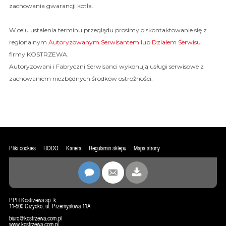
zachowania gwarancji kotła.
W celu ustalenia terminu przeglądu prosimy o skontaktowanie się z
regionalnym
Autoryzowanym Serwisantem
lub
Działem Serwisu
firmy KOSTRZEWA.
Autoryzowani i Fabryczni Serwisanci wykonują usługi serwisowe z
zachowaniem niezbędnych środków ostrożności.
Pliki cookies
RODO
Kariera
Regulamin sklepu
Mapa strony
PPH Kostrzewa sp. k.
11-500 Giżycko, ul. Przemysłowa 11A
biuro@kostrzewa.com.pl
www.kostrzewa.com.pl