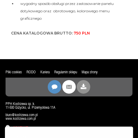
wygodny sposób obsługi przez zastosowanie panelu
dotykowego oraz obrotowego, kolorowego menu
graficznego
CENA KATALOGOWA BRUTTO:
750 PLN
Pliki cookies
RODO
Kariera
Regulamin sklepu
Mapa strony
PPH Kostrzewa sp. k.
11-500 Giżycko, ul. Przemysłowa 11A
biuro@kostrzewa.com.pl
www.kostrzewa.com.pl
KONTAKT
NEWSLETTER