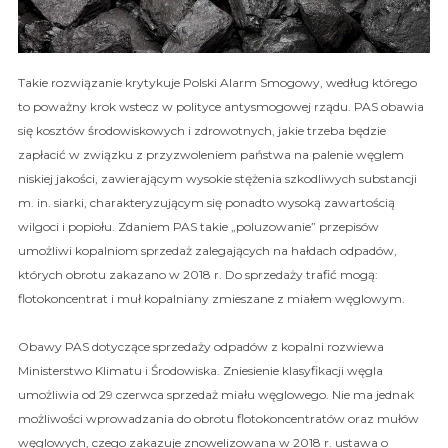
Takie rozwiązanie krytykuje Polski Alarm Smogowy, według którego
to poważny krok wstecz w polityce antysmogowej rządu. PAS obawia
się kosztów środowiskowych i zdrowotnych, jakie trzeba będzie
zapłacić w związku z przyzwoleniem państwa na palenie węglem
niskiej jakości, zawierającym wysokie stężenia szkodliwych substancji
m. in. siarki, charakteryzującym się ponadto wysoką zawartością
wilgoci i popiołu. Zdaniem PAS takie „poluzowanie” przepisów
umożliwi kopalniom sprzedaż zalegających na hałdach odpadów,
których obrotu zakazano w 2018 r. Do sprzedaży trafić mogą:
flotokoncentrat i muł kopalniany zmieszane z miałem węglowym.
Obawy PAS dotyczące sprzedaży odpadów z kopalni rozwiewa
Ministerstwo Klimatu i Środowiska. Zniesienie klasyfikacji węgla
umożliwia od 29 czerwca sprzedaż miału węglowego. Nie ma jednak
możliwości wprowadzania do obrotu flotokoncentratów oraz mułów
węglowych, czego zakazuje znowelizowana w 2018 r. ustawa o