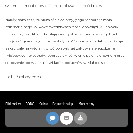
systemach monitorowania i kontrolowania jakości paliw.
Należy pamiętać, że niezależnie od przyjętego rozporządzenia
ministerialnego w 14 województwach nadal obowiązują uchwały
antysmogowe, które określają zasady stosowania poszczególnych
urządzeń grzewczych i paliw stałych. W Krakowie nadal obowiązuje
zakaz palenia węglem, choć pojawiły się zakusy na złagodzenie
miejscowych przepisów poprzez umożliwienie palenia drewnem oraz
odroczenie obowiązku likwidacji kopciuchów w Małopolsce.
Fot. Pixabay.com
Pliki cookies
RODO
Kariera
Regulamin sklepu
Mapa strony