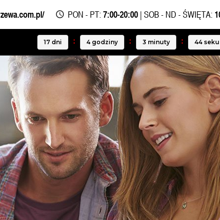
rzewa.com.pl/
PON - PT:
7:00-20:00
| SOB - ND - ŚWIĘTA:
1
17
dni
4
godziny
3
minuty
42
seku