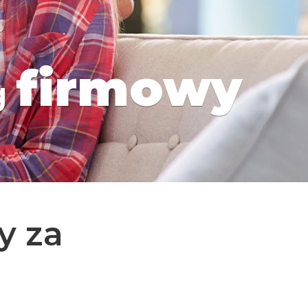
firmowy
g
y za