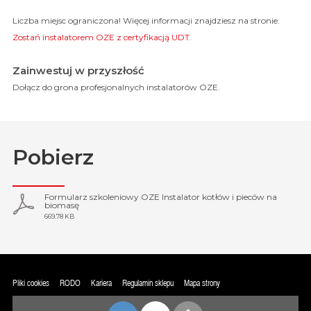
Liczba miejsc ograniczona! Więcej informacji znajdziesz na stronie:
Zostań instalatorem OZE z certyfikacją UDT
.
Zainwestuj w przyszłość
Dołącz do grona profesjonalnych instalatorów OZE.
Pobierz
Formularz szkoleniowy OZE Instalator kotłów i pieców na
biomasę
669.78 KB
Pliki cookies
RODO
Kariera
Regulamin sklepu
Mapa strony