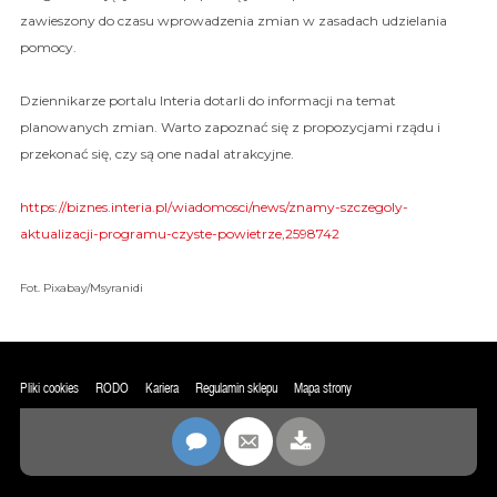
zawieszony do czasu wprowadzenia zmian w zasadach udzielania
pomocy.
Dziennikarze portalu Interia dotarli do informacji na temat
planowanych zmian. Warto zapoznać się z propozycjami rządu i
przekonać się, czy są one nadal atrakcyjne.
https://biznes.interia.pl/wiadomosci/news/znamy-szczegoly-
aktualizacji-programu-czyste-powietrze,2598742
Fot. Pixabay/Msyranidi
Pliki cookies
RODO
Kariera
Regulamin sklepu
Mapa strony