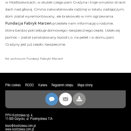
w Modliszewicach, w skutek czego pani Grażyna i troje wnuków stracili
dach nad głową. Gmina zakwaterowała rodzinę w lokalu zastępczym,
dom został wyremontowany, ale brakowało w nim ogrzewania.
Fundacja Fabryk Marzeń
przesłała nam informację o rodzinie,
która bardzo potrzebuje domowego i bezpiecznego ciepła. Udało się
pomóc – został zainstalowany kocioł c.o. na pellet i w domu pani
Grażyny jest już ciepło i bezpiecznie.
fot. archiwum Fundacji Fabryki Marzeń
Pliki cookies
RODO
Kariera
Regulamin sklepu
Mapa strony
PPH Kostrzewa sp. k.
11-500 Giżycko, ul. Przemysłowa 11A
biuro@kostrzewa.com.pl
www.kostrzewa.com.pl