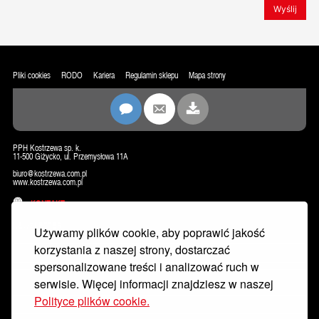
Wyślij
Pliki cookies
RODO
Kariera
Regulamin sklepu
Mapa strony
PPH Kostrzewa sp. k.
11-500 Giżycko, ul. Przemysłowa 11A
biuro@kostrzewa.com.pl
www.kostrzewa.com.pl
KONTAKT
NEWSLETTER
Używamy plików cookie, aby poprawić jakość
korzystania z naszej strony, dostarczać
spersonalizowane treści i analizować ruch w
serwisie. Więcej informacji znajdziesz w naszej
Polityce plików cookie.