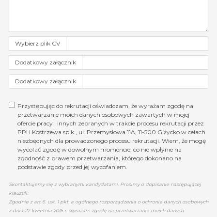
Wybierz plik CV
Dodatkowy załącznik
Dodatkowy załącznik
Przystępując do rekrutacji oświadczam, że wyrażam zgodę na
przetwarzanie moich danych osobowych zawartych w mojej
ofercie pracy i innych zebranych w trakcie procesu rekrutacji przez
PPH Kostrzewa sp.k., ul. Przemysłowa 11A, 11-500 Giżycko w celach
niezbędnych dla prowadzonego procesu rekrutacji. Wiem, że mogę
wycofać zgodę w dowolnym momencie, co nie wpłynie na
zgodność z prawem przetwarzania, którego dokonano na
podstawie zgody przed jej wycofaniem.
Skontaktujemy się z wybranymi kandydatami. Prosimy o dopisanie następującej
klauzuli:
Zgodnie z art 6. ust. 1 pkt. a ogólnego rozporządzenia o ochronie danych osobowych
z dnia 27 kwietnia 2016 r. wyrażam zgodę na przetwarzanie moich danych