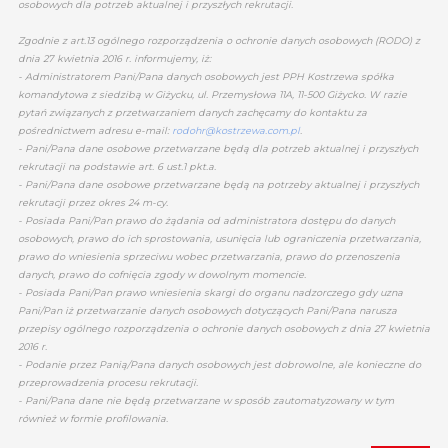
osobowych dla potrzeb aktualnej i przyszłych rekrutacji.
Zgodnie z art.13 ogólnego rozporządzenia o ochronie danych osobowych (RODO) z
dnia 27 kwietnia 2016 r. informujemy, iż:
- Administratorem Pani/Pana danych osobowych jest PPH Kostrzewa spółka
komandytowa z siedzibą w Giżycku, ul. Przemysłowa 11A, 11-500 Giżycko. W razie
pytań związanych z przetwarzaniem danych zachęcamy do kontaktu za
pośrednictwem adresu e-mail:
rodohr@kostrzewa.com.pl
.
- Pani/Pana dane osobowe przetwarzane będą dla potrzeb aktualnej i przyszłych
rekrutacji na podstawie art. 6 ust.1 pkt.a.
- Pani/Pana dane osobowe przetwarzane będą na potrzeby aktualnej i przyszłych
rekrutacji przez okres 24 m-cy.
- Posiada Pani/Pan prawo do żądania od administratora dostępu do danych
osobowych, prawo do ich sprostowania, usunięcia lub ograniczenia przetwarzania,
prawo do wniesienia sprzeciwu wobec przetwarzania, prawo do przenoszenia
danych, prawo do cofnięcia zgody w dowolnym momencie.
- Posiada Pani/Pan prawo wniesienia skargi do organu nadzorczego gdy uzna
Pani/Pan iż przetwarzanie danych osobowych dotyczących Pani/Pana narusza
przepisy ogólnego rozporządzenia o ochronie danych osobowych z dnia 27 kwietnia
2016 r.
- Podanie przez Panią/Pana danych osobowych jest dobrowolne, ale konieczne do
przeprowadzenia procesu rekrutacji.
- Pani/Pana dane nie będą przetwarzane w sposób zautomatyzowany w tym
również w formie profilowania.